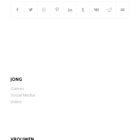
JONG
Games
Social Media
Video
VROUWEN