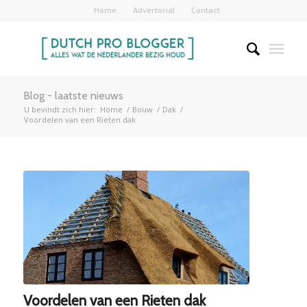
Home
Advertorial
Contact
Blog - laatste nieuws
U bevindt zich hier:
Home
/
Bouw
/
Dak
/
Voordelen van een Rieten dak
Voordelen van een Rieten dak