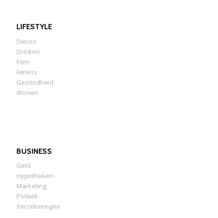
LIFESTYLE
Dieren
Drinken
Eten
Fitness
Gezondheid
Wonen
BUSINESS
Geld
Hypotheken
Marketing
Politiek
Verzekeringen