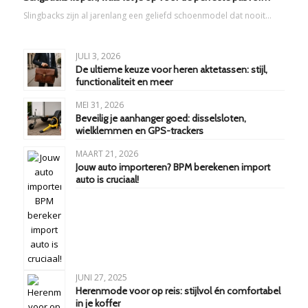
Slingbacks zijn al jarenlang een geliefd schoenmodel dat nooit…
JULI 3, 2026
De ultieme keuze voor heren aktetassen: stijl,
functionaliteit en meer
MEI 31, 2026
Beveilig je aanhanger goed: disselsloten,
wielklemmen en GPS-trackers
MAART 21, 2026
Jouw auto importeren? BPM berekenen import
auto is cruciaal!
JUNI 27, 2025
Herenmode voor op reis: stijlvol én comfortabel
in je koffer