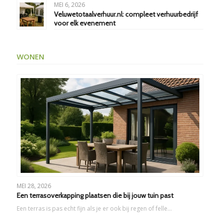
MEI 6, 2026
Veluwetotaalverhuur.nl: compleet verhuurbedrijf
voor elk evenement
WONEN
MEI 28, 2026
Een terrasoverkapping plaatsen die bij jouw tuin past
Een terras is pas echt fijn als je er ook bij regen of felle…