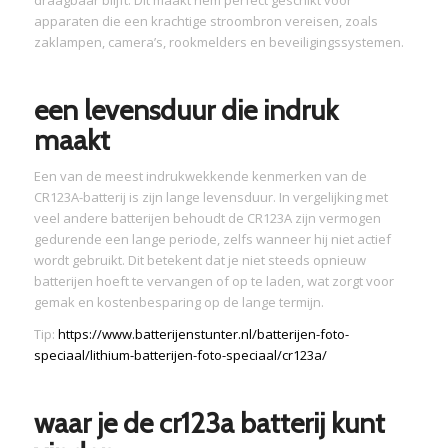
draagbaar blijft. Dit maakt hem perfect geschikt voor
apparaten die een krachtige stroombron vereisen, zoals
zaklampen, camera’s, rookmelders en beveiligingssystemen.
een levensduur die indruk
maakt
Een van de meest indrukwekkende kenmerken van de
CR123A-batterij is zijn lange levensduur. In vergelijking met
veel andere batterijen behoudt de CR123A zijn vermogen
gedurende een lange periode, zelfs wanneer hij niet actief
wordt gebruikt. Dit betekent dat je niet steeds opnieuw
batterijen hoeft te vervangen of op te laden, wat zorgt voor
gemak en kostenbesparing op de lange termijn.
Tip:
https://www.batterijenstunter.nl/batterijen-foto-
speciaal/lithium-batterijen-foto-speciaal/cr123a/
waar je de cr123a batterij kunt