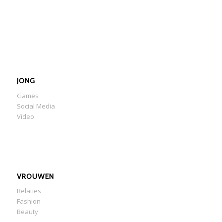
JONG
Games
Social Media
Video
VROUWEN
Relaties
Fashion
Beauty