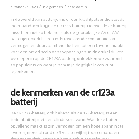
/
/
oktober 24, 2023
in
Algemeen
door
admin
In de wereld van batterijen is er een krachtpatser die steeds
meer aandacht krijgt: de CR123A batterij. Hoewel deze batterij
misschien niet zo bekend is als de gebruikelijke AA of AAA-
batterijen, biedt hij een indrukwekkende combinatie van
vermogen en duurzaamheid die hem tot een favoriet maakt
voor een breed scala aan toepassingen. In dit artikel duiken
we dieper in op de CR123A-batterij, ontdekken we waarom hij
zo populair is en waar je hem in je dagelijks leven kunt
tegenkomen.
de kenmerken van de cr123a
batterij
De CR123A-batterij, ook bekend als de 123-batterij, is een
lithiumbatterij met een cilindrische vorm. Wat deze batterij
opvallend maakt, is zijn vermogen om een hoge spanning te
leveren, meestal rond de 3 volt, terwijl hij toch compact en