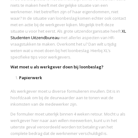
niets te maken heeft met dergelijke situatie van een
werknemer. Het betreffen zijn of haar eigendommen, niet
waar? In de situatie van loonbeslag komen echter ook contact
met en actie bij de werkgever kijken. Mogelijk treft deze
situatie u voor het eerst. Als grote uitzendorganisatie heeft
XL
Studenten Uitzendbureau
met allerlei aspecten van HR-
vraagstukken te maken. Overkomt het u? Dan wilt u tijdig
weten wat u moet doen bij het loonbeslag. Hierbij XL’s
specifieke tips voor werkgevers.
Wat moet u als werkgever doen bij loonbeslag?
Papierwerk
Als werkgever moet u diverse formulieren invullen. Dit is in
hoofdzaak om bij de deurwaarder aan te tonen wat de
inkomsten van de medewerker zijn.
De formulier moet uiterlijk binnen 4 weken retour. Mocht u als
werkgever hier naar aan willen meewerken, kunt u in het
uiterste geval veroordeeld worden tot betaling van het
complete bedrag dat de werknemer verschuldigd is.