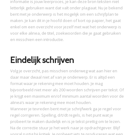
informatie is jouw leerproces, je kan deze bron teksten niet
letterlijk gebruiken want dat valt onder plagiaat. Nu je bekend
bent met je onderwerp is het mogelijk om een schrijfplan te
maken. Je kan dit in je hoofd doen of kort op papier, het gaat
enkel om een overzicht voor jezelf met wat het onderwerp is
voor elke alinea, de titel, zoekwoorden die je gaat gebruiken
en misschien een introductie.
Eindelijk schrijven
Volg je overzicht, pas misschien onderweg wat aan hier en
daar maar dwaal niet af van je onderwerp. Er is altijd een
format waar je rekening mee moet houden. Je mag
bijvoorbeeld niet meer als 200 woorden schrijven per tekst. Of
je krijgt een maximum en/of minimum aantal woorden voor de
alinea’s waar je rekening mee moet houden.
Wanneer je tevreden bent met je schrijfwerk ga je regel voor
regel corrigeren. Spelling, d/t/dt regels, is het punt wat je
probeert te maken duidelijk en is je tekst prettig om te lezen.
Na de correctie stuur je het werk naar je opdrachtgever. Blijf
vooral rustig bij kritiek. Je probeert iets te produceren wat een