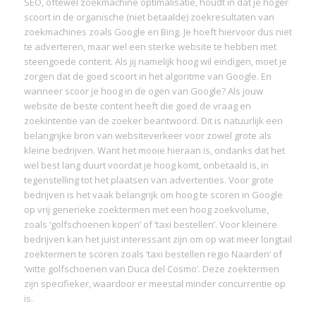
SEO, oftewel zoekmachine optimalisatie, houdt in dat je hoger
scoort in de organische (niet betaalde) zoekresultaten van
zoekmachines zoals Google en Bing. Je hoeft hiervoor dus niet
te adverteren, maar wel een sterke website te hebben met
steengoede content. Als jij namelijk hoog wil eindigen, moet je
zorgen dat de goed scoort in het algoritme van Google. En
wanneer scoor je hoog in de ogen van Google? Als jouw
website de beste content heeft die goed de vraag en
zoekintentie van de zoeker beantwoord. Dit is natuurlijk een
belangrijke bron van websiteverkeer voor zowel grote als
kleine bedrijven. Want het mooie hieraan is, ondanks dat het
wel best lang duurt voordat je hoog komt, onbetaald is, in
tegenstelling tot het plaatsen van advertenties. Voor grote
bedrijven is het vaak belangrijk om hoog te scoren in Google
op vrij generieke zoektermen met een hoog zoekvolume,
zoals ‘golfschoenen kopen’ of ‘taxi bestellen’. Voor kleinere
bedrijven kan het juist interessant zijn om op wat meer longtail
zoektermen te scoren zoals ‘taxi bestellen regio Naarden’ of
‘witte golfschoenen van Duca del Cosmo’. Deze zoektermen
zijn specifieker, waardoor er meestal minder concurrentie op
is.