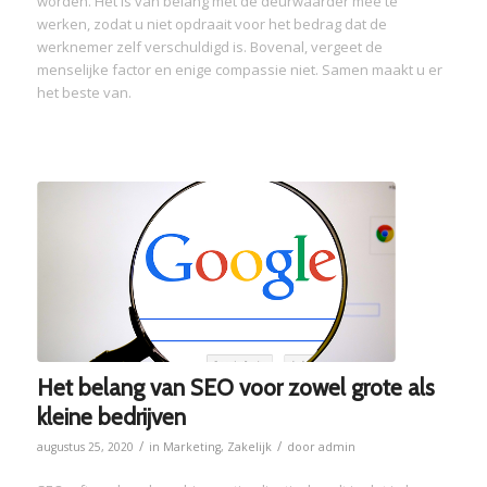
worden. Het is van belang met de deurwaarder mee te
werken, zodat u niet opdraait voor het bedrag dat de
werknemer zelf verschuldigd is. Bovenal, vergeet de
menselijke factor en enige compassie niet. Samen maakt u er
het beste van.
Het belang van SEO voor zowel grote als
kleine bedrijven
/
/
augustus 25, 2020
in
Marketing
,
Zakelijk
door
admin