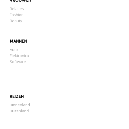
VROUWEN
Relaties
Fashion
Beauty
MANNEN
Auto
Elektronica
Software
REIZEN
Binnenland
Buitenland