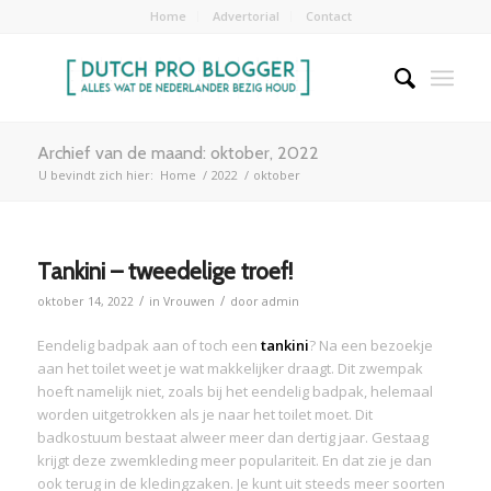
Home
Advertorial
Contact
Archief van de maand: oktober, 2022
U bevindt zich hier:
Home
/
2022
/
oktober
Tankini – tweedelige troef!
/
/
oktober 14, 2022
in
Vrouwen
door
admin
Eendelig badpak aan of toch een
tankini
? Na een bezoekje
aan het toilet weet je wat makkelijker draagt. Dit zwempak
hoeft namelijk niet, zoals bij het eendelig badpak, helemaal
worden uitgetrokken als je naar het toilet moet. Dit
badkostuum bestaat alweer meer dan dertig jaar. Gestaag
krijgt deze zwemkleding meer populariteit. En dat zie je dan
ook terug in de kledingzaken. Je kunt uit steeds meer soorten