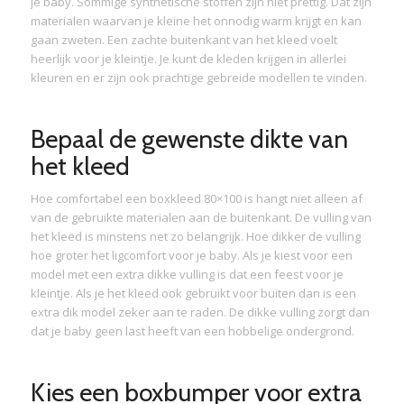
je baby. Sommige synthetische stoffen zijn niet prettig. Dat zijn
materialen waarvan je kleine het onnodig warm krijgt en kan
gaan zweten. Een zachte buitenkant van het kleed voelt
heerlijk voor je kleintje. Je kunt de kleden krijgen in allerlei
kleuren en er zijn ook prachtige gebreide modellen te vinden.
Bepaal de gewenste dikte van
het kleed
Hoe comfortabel een boxkleed 80×100 is hangt niet alleen af
van de gebruikte materialen aan de buitenkant. De vulling van
het kleed is minstens net zo belangrijk. Hoe dikker de vulling
hoe groter het ligcomfort voor je baby. Als je kiest voor een
model met een extra dikke vulling is dat een feest voor je
kleintje. Als je het kleed ook gebruikt voor buiten dan is een
extra dik model zeker aan te raden. De dikke vulling zorgt dan
dat je baby geen last heeft van een hobbelige ondergrond.
Kies een boxbumper voor extra