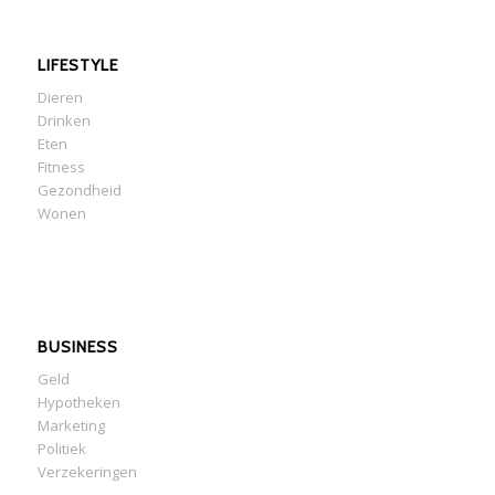
LIFESTYLE
Dieren
Drinken
Eten
Fitness
Gezondheid
Wonen
BUSINESS
Geld
Hypotheken
Marketing
Politiek
Verzekeringen