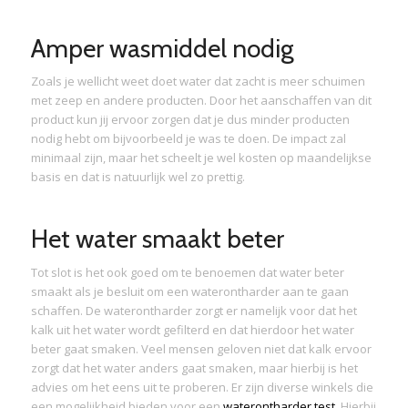
Amper wasmiddel nodig
Zoals je wellicht weet doet water dat zacht is meer schuimen
met zeep en andere producten. Door het aanschaffen van dit
product kun jij ervoor zorgen dat je dus minder producten
nodig hebt om bijvoorbeeld je was te doen. De impact zal
minimaal zijn, maar het scheelt je wel kosten op maandelijkse
basis en dat is natuurlijk wel zo prettig.
Het water smaakt beter
Tot slot is het ook goed om te benoemen dat water beter
smaakt als je besluit om een waterontharder aan te gaan
schaffen. De waterontharder zorgt er namelijk voor dat het
kalk uit het water wordt gefilterd en dat hierdoor het water
beter gaat smaken. Veel mensen geloven niet dat kalk ervoor
zorgt dat het water anders gaat smaken, maar hierbij is het
advies om het eens uit te proberen. Er zijn diverse winkels die
een mogelijkheid bieden voor een
waterontharder test
. Hierbij