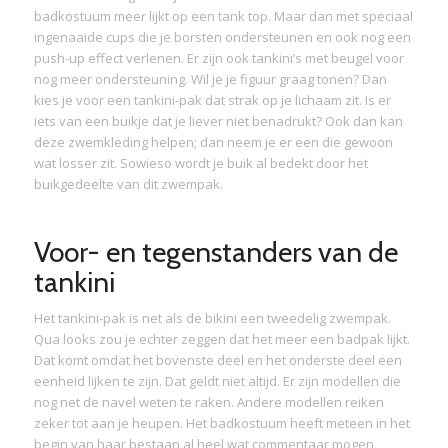
badkostuum meer lijkt op een tank top. Maar dan met speciaal
ingenaaide cups die je borsten ondersteunen en ook nog een
push-up effect verlenen. Er zijn ook tankini’s met beugel voor
nog meer ondersteuning. Wil je je figuur graag tonen? Dan
kies je voor een tankini-pak dat strak op je lichaam zit. Is er
iets van een buikje dat je liever niet benadrukt? Ook dan kan
deze zwemkleding helpen; dan neem je er een die gewoon
wat losser zit. Sowieso wordt je buik al bedekt door het
buikgedeelte van dit zwempak.
Voor- en tegenstanders van de
tankini
Het tankini-pak is net als de bikini een tweedelig zwempak.
Qua looks zou je echter zeggen dat het meer een badpak lijkt.
Dat komt omdat het bovenste deel en het onderste deel een
eenheid lijken te zijn. Dat geldt niet altijd. Er zijn modellen die
nog net de navel weten te raken. Andere modellen reiken
zeker tot aan je heupen. Het badkostuum heeft meteen in het
begin van haar bestaan al heel wat commentaar mogen