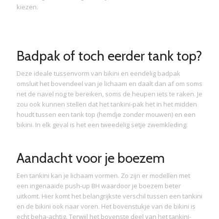
kiezen.
Badpak of toch eerder tank top?
Deze ideale tussenvorm van bikini en eendelig badpak
omsluit het bovendeel van je lichaam en daalt dan af om soms
net de navel nog te bereiken, soms de heupen iets te raken. Je
zou ook kunnen stellen dat het tankini-pak het in het midden
houdt tussen een tank top (hemdje zonder mouwen) en een
bikini. In elk geval is het een tweedelig setje zwemkleding.
Aandacht voor je boezem
Een tankini kan je lichaam vormen. Zo zijn er modellen met
een ingenaaide push-up BH waardoor je boezem beter
uitkomt. Hier komt het belangrijkste verschil tussen een tankini
en de bikini ook naar voren. Het bovenstukje van de bikini is
echt beha-achtig. Terwijl het bovenste deel van het tankini-