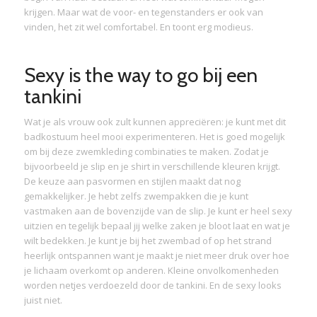
krijgen. Maar wat de voor- en tegenstanders er ook van
vinden, het zit wel comfortabel. En toont erg modieus.
Sexy is the way to go bij een
tankini
Wat je als vrouw ook zult kunnen appreciëren: je kunt met dit
badkostuum heel mooi experimenteren. Het is goed mogelijk
om bij deze zwemkleding combinaties te maken. Zodat je
bijvoorbeeld je slip en je shirt in verschillende kleuren krijgt.
De keuze aan pasvormen en stijlen maakt dat nog
gemakkelijker. Je hebt zelfs zwempakken die je kunt
vastmaken aan de bovenzijde van de slip. Je kunt er heel sexy
uitzien en tegelijk bepaal jij welke zaken je bloot laat en wat je
wilt bedekken. Je kunt je bij het zwembad of op het strand
heerlijk ontspannen want je maakt je niet meer druk over hoe
je lichaam overkomt op anderen. Kleine onvolkomenheden
worden netjes verdoezeld door de tankini. En de sexy looks
juist niet.