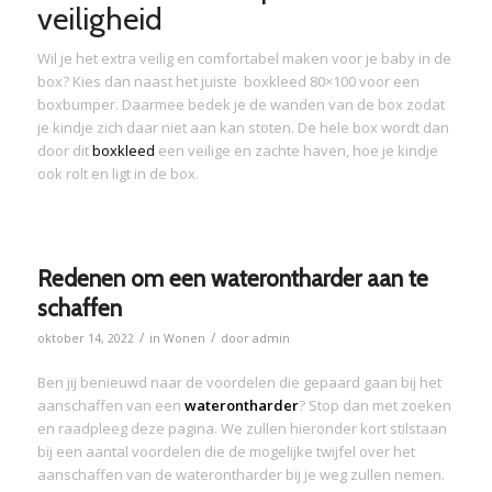
veiligheid
Wil je het extra veilig en comfortabel maken voor je baby in de
box? Kies dan naast het juiste boxkleed 80×100 voor een
boxbumper. Daarmee bedek je de wanden van de box zodat
je kindje zich daar niet aan kan stoten. De hele box wordt dan
door dit
boxkleed
een veilige en zachte haven, hoe je kindje
ook rolt en ligt in de box.
Redenen om een waterontharder aan te
schaffen
/
/
oktober 14, 2022
in
Wonen
door
admin
Ben jij benieuwd naar de voordelen die gepaard gaan bij het
aanschaffen van een
waterontharder
? Stop dan met zoeken
en raadpleeg deze pagina. We zullen hieronder kort stilstaan
bij een aantal voordelen die de mogelijke twijfel over het
aanschaffen van de waterontharder bij je weg zullen nemen.