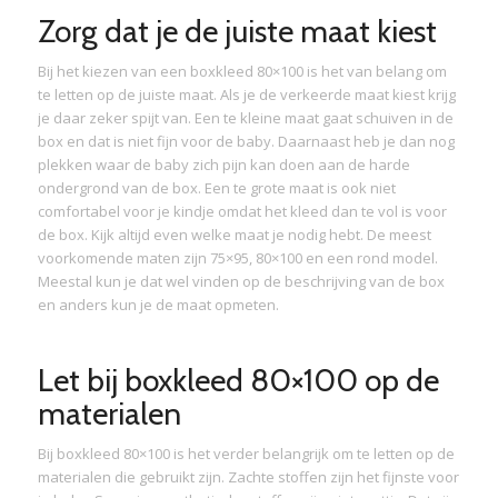
Zorg dat je de juiste maat kiest
Bij het kiezen van een boxkleed 80×100 is het van belang om
te letten op de juiste maat. Als je de verkeerde maat kiest krijg
je daar zeker spijt van. Een te kleine maat gaat schuiven in de
box en dat is niet fijn voor de baby. Daarnaast heb je dan nog
plekken waar de baby zich pijn kan doen aan de harde
ondergrond van de box. Een te grote maat is ook niet
comfortabel voor je kindje omdat het kleed dan te vol is voor
de box. Kijk altijd even welke maat je nodig hebt. De meest
voorkomende maten zijn 75×95, 80×100 en een rond model.
Meestal kun je dat wel vinden op de beschrijving van de box
en anders kun je de maat opmeten.
Let bij boxkleed 80×100 op de
materialen
Bij boxkleed 80×100 is het verder belangrijk om te letten op de
materialen die gebruikt zijn. Zachte stoffen zijn het fijnste voor