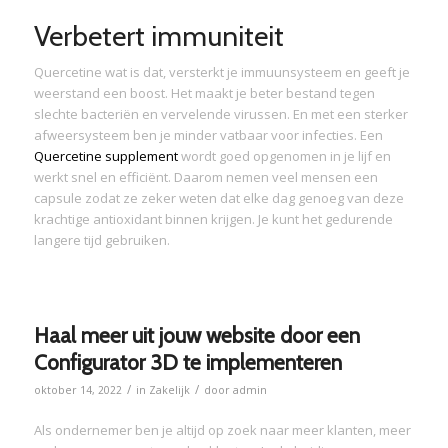
Verbetert immuniteit
Quercetine wat is dat, versterkt je immuunsysteem en geeft je
weerstand een boost. Het maakt je beter bestand tegen
slechte bacteriën en vervelende virussen. En met een sterker
afweersysteem ben je minder vatbaar voor infecties. Een
Quercetine supplement
wordt goed opgenomen in je lijf en
werkt snel en efficiënt. Daarom nemen veel mensen een
capsule zodat ze zeker weten dat elke dag genoeg van deze
krachtige antioxidant binnen krijgen. Je kunt het gedurende
langere tijd gebruiken.
Haal meer uit jouw website door een
Configurator 3D te implementeren
/
/
oktober 14, 2022
in
Zakelijk
door
admin
Als ondernemer ben je altijd op zoek naar meer klanten, meer