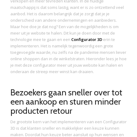
verkopen en meer tevreden klanten. In de huidige
maatschappij is dat soms lastig, want er is zo ontzettend veel
aanbod. Het is daarom belangrijk dat je zorgt dat je je
onderscheid van andere ondernemingen en aanbieders.
Maar hoe doe je dat nog? Een van de mogelijkheden is om
meer uit je website te halen. Dit kun je doen door met de
technologie mee te gaan en een
Configurator 3D
erin te
implementeren. Het is namelijk tegenwoordig een grote
toegevoegde waarde, nu zelfs na de pandemie mensen liever
online shoppen dan in de winkelstraten. Hieronder lees je hoe
je met deze configurator meer uit jouw website kan halen en
onderaan de streep meer winst kan draaien.
Bezoekers gaan sneller over tot
een aankoop en sturen minder
producten retour
De grootste kern van het implementeren van een Configurator
3D is dat klanten sneller en makkelijker een keuze kunnen
maken. Doordat hun keuze beter aansluit op hun wensen en