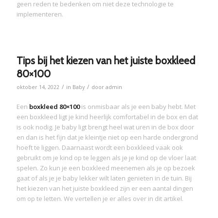
geen reden te bedenken om niet deze technologie te
implementeren.
Tips bij het kiezen van het juiste boxkleed
80×100
/
/
oktober 14, 2022
in
Baby
door
admin
Een
boxkleed 80×100
is onmisbaar als je een baby hebt. Met
een boxkleed ligt je kind heerlijk comfortabel in de box en dat
is ook nodig. Je baby ligt brengt heel wat uren in de box door
en dan is het fijn dat je kleintje niet op een harde ondergrond
hoeft te liggen. Daarnaast wordt een boxkleed vaak ook
gebruikt om je kind op te leggen als je je kind op de vloer laat
spelen. Zo kun je een boxkleed meenemen als je op bezoek
gaat of als je je baby lekker wilt laten genieten in de tuin. Bij
het kiezen van het juiste boxkleed zijn er een aantal dingen
om op te letten. We vertellen je er alles over in dit artikel.