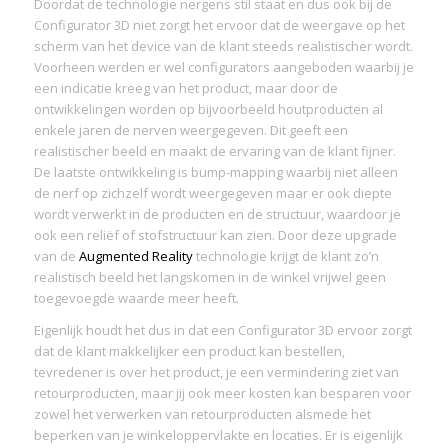
Doordat de technologie nergens stil staat en dus ook bij de
Configurator 3D niet zorgt het ervoor dat de weergave op het
scherm van het device van de klant steeds realistischer wordt.
Voorheen werden er wel configurators aangeboden waarbij je
een indicatie kreeg van het product, maar door de
ontwikkelingen worden op bijvoorbeeld houtproducten al
enkele jaren de nerven weergegeven. Dit geeft een
realistischer beeld en maakt de ervaring van de klant fijner.
De laatste ontwikkeling is bump-mapping waarbij niet alleen
de nerf op zichzelf wordt weergegeven maar er ook diepte
wordt verwerkt in de producten en de structuur, waardoor je
ook een reliëf of stofstructuur kan zien. Door deze upgrade
van de
Augmented Reality
technologie krijgt de klant zo’n
realistisch beeld het langskomen in de winkel vrijwel geen
toegevoegde waarde meer heeft.
Eigenlijk houdt het dus in dat een Configurator 3D ervoor zorgt
dat de klant makkelijker een product kan bestellen,
tevredener is over het product, je een vermindering ziet van
retourproducten, maar jij ook meer kosten kan besparen voor
zowel het verwerken van retourproducten alsmede het
beperken van je winkeloppervlakte en locaties. Er is eigenlijk