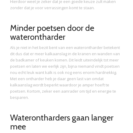
Hierdoor weet je zeker dat je een goede keuze zult maken
zonder dat je voor verrassingen komt te staan.
Minder poetsen door de
waterontharder
Als je niet in het bezit bent van een waterontharder betekent
dit dus dat er meer kalkaanslag in de kranen en wanden van
de badkamer of keuken komen. Dit leidt uiteindelijk tot meer
poetsen en laten we eerlijk zijn, bijna niemand vindt poetsen
nou echt leuk want kalk is ook nog eens enorm hardnekkig.
Met een ontharder heb je daar geen last van omdat
kalkaanslag wordt beperkt waardoor je amper hoeft te
poetsen. Kortom, zeker een aanrader om tijd en energie te
besparen.
Waterontharders gaan langer
mee