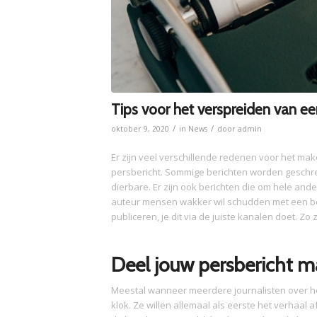
Tips voor het verspreiden van ee
/
/
oktober 9, 2020
in
News
door
admin
Er zijn veel verschillende redenen voor het mak
persbericht. Sommige berichten worden geschre
dierbare. Er zijn ook berichten die om hele and
auteur mensen wakker wil schudden met een beric
publiceren, je dit via de juiste kanalen doet. Zo 
Deel jouw persbericht ma
Meestal wanneer meerdere journalisten over he
klok. Ze willen allemaal als eerste het verhaal