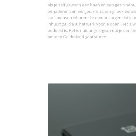
Als je zelf gewoon een baan en een gezin hebt, he
benaderen van een journalist. Er zijn ook eenvo
kunt mensen inhuren die ervoor zorgen dat jouw b
inhuurt zal die al het werk voor je doen. Het is 
bedoeld is. Het is natuurlijk logisch dat je een
omroep Gelderland gaat sturen.