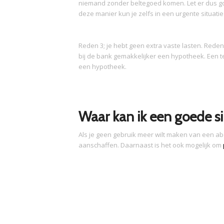
niemand zonder beltegoed komen. Let er dus goe
deze manier kun je zelfs in een urgente situati
Reden 3; je hebt geen extra vaste lasten. Reden 3
bij de bank gemakkelijker een hypotheek. Een t
een hypotheek.
Waar kan ik een goede si
Als je geen gebruik meer wilt maken van een 
aanschaffen. Daarnaast is het ook mogelijk om