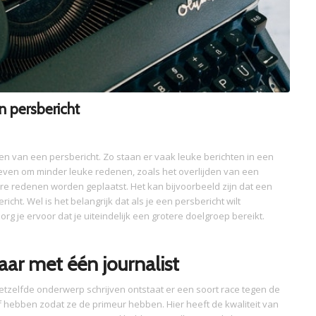
n persbericht
en van een persbericht. Zo staan er vaak leuke berichten in een
ven om minder leuke redenen, zoals het overlijden van een
ere redenen worden geplaatst. Het kan bijvoorbeeld zijn dat een
ht. Wel is het belangrijk dat als je een persbericht wilt
zorg je ervoor dat je uiteindelijk een grotere doelgroep bereikt.
ar met één journalist
tzelfde onderwerp schrijven ontstaat er een soort race tegen de
 af hebben zodat ze de primeur hebben. Hier heeft de kwaliteit van