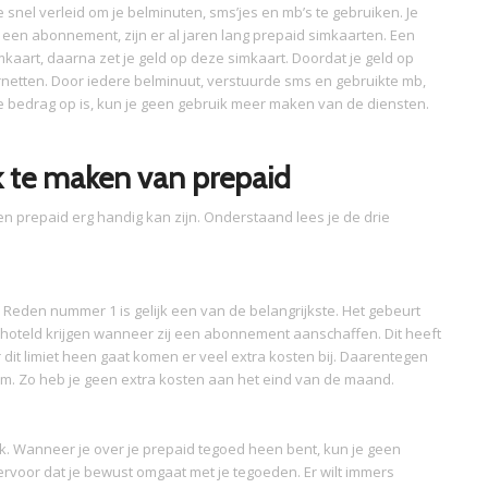
nel verleid om je belminuten, sms’jes en mb’s te gebruiken. Je
t een abonnement, zijn er al jaren lang prepaid simkaarten. Een
mkaart, daarna zet je geld op deze simkaart. Doordat je geld op
ernetten. Door iedere belminuut, verstuurde sms en gebruikte mb,
le bedrag op is, kun je geen gebruik meer maken van de diensten.
k te maken van prepaid
n prepaid erg handig kan zijn. Onderstaand lees je de drie
. Reden nummer 1 is gelijk een van de belangrijkste. Het gebeurt
oteld krijgen wanneer zij een abonnement aanschaffen. Dit heeft
 dit limiet heen gaat komen er veel extra kosten bij. Daarentegen
em. Zo heb je geen extra kosten aan het eind van de maand.
ik. Wanneer je over je prepaid tegoed heen bent, kun je geen
ervoor dat je bewust omgaat met je tegoeden. Er wilt immers