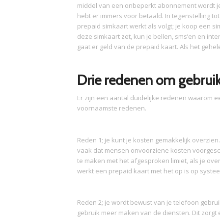
middel van een onbeperkt abonnement wordt je s
hebt er immers voor betaald. In tegenstelling to
prepaid simkaart werkt als volgt; je koop een si
deze simkaart zet, kun je bellen, sms’en en int
gaat er geld van de prepaid kaart. Als het gehe
Drie redenen om gebrui
Er zijn een aantal duidelijke redenen waarom ee
voornaamste redenen.
Reden 1; je kunt je kosten gemakkelijk overzien
vaak dat mensen onvoorziene kosten voorgesch
te maken met het afgesproken limiet, als je over
werkt een prepaid kaart met het op is op syste
Reden 2; je wordt bewust van je telefoon gebru
gebruik meer maken van de diensten. Dit zorgt 