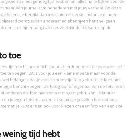
 aangezien ze niet genoeg tijd hebben om alles na te kijken voor ze
 om maar één journalist te benaderen met jouw verhaal. Op deze
de lezers. Je bereikt dan misschien in eerste instantie minder
liceerd wordt, zullen andere mediabedrijven het snel gaan
k een stuk fijner aangezien er veel minder tijdsdruk op de
to toe
tenvrije foto bij het bericht stuurt. Hierdoor hoeft de journalist zelf
 toe te voegen. Dit is voor jou een kleine moeite maar voor de
 wel belangrijk dat je een rechtenvrije foto gebruikt. Je kunt niet
e bij je bericht voegen. De fotograaf of eigenaar van de foto heeft
dat anderen die foto niet zomaar mogen gebruiken. Je kunt er
n en je eigen foto te maken. In sommige gevallen kan dat best
t internet. Je kunt er dan ook voor kiezen om een foto van een site
e weinig tijd hebt