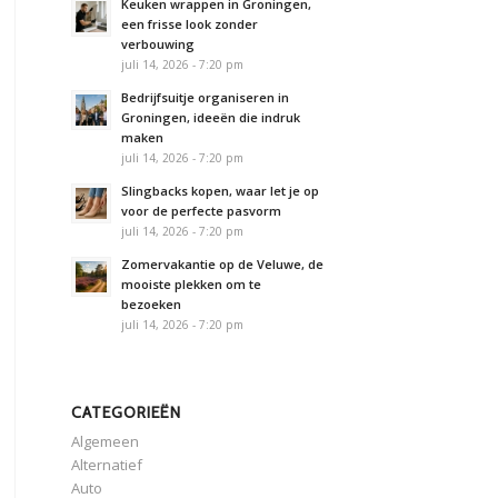
Keuken wrappen in Groningen,
een frisse look zonder
verbouwing
juli 14, 2026 - 7:20 pm
Bedrijfsuitje organiseren in
Groningen, ideeën die indruk
maken
juli 14, 2026 - 7:20 pm
Slingbacks kopen, waar let je op
voor de perfecte pasvorm
juli 14, 2026 - 7:20 pm
Zomervakantie op de Veluwe, de
mooiste plekken om te
bezoeken
juli 14, 2026 - 7:20 pm
CATEGORIEËN
Algemeen
Alternatief
Auto