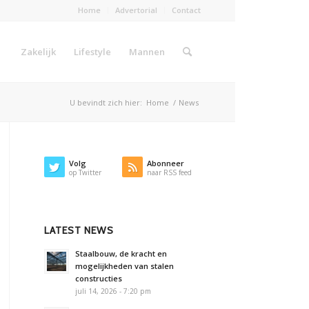
Home
Advertorial
Contact
Zakelijk
Lifestyle
Mannen
U bevindt zich hier:
Home
/
News
Volg
Abonneer
op Twitter
naar RSS feed
LATEST NEWS
Staalbouw, de kracht en
mogelijkheden van stalen
constructies
juli 14, 2026 - 7:20 pm