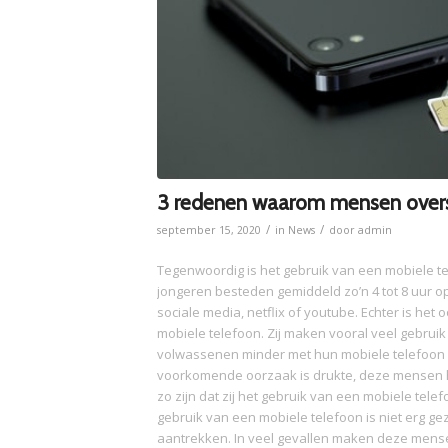
3 redenen waarom mensen overs
/
/
september 15, 2020
in
News
door
admin
Tegenwoordig is het gebruik van een mobiele te
jongeren besteden gemiddeld zo’n 4 tot 8 uur op h
sociale media, netflix of youtube. Echter is he
mobiele telefoon. Zij maken vooral veel gebrui
volwassenen minder met hun mobiele telefoon 
voorkomende oorzaak is drukte, deze mensen 
zo zijn dat zij het gebruik van een mobiele telefo
gebruik van een mobiele telefoon is niet erg gez
aantrekken. In veel gevallen maken deze men