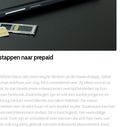
tappen naar prepaid
lefoon bijna niet meer weg te denken uit de maatschappij. Zeker
un telefoon, per dag. Dit is ontzettend veel. Zij zitten vooral op
t ook zo dat steeds meer volwassenen veel tijd besteden op hun
k van facebook. Daarentegen zijn er ook een aantal jongeren en
bezig. Dit kan verschillende oorzaken hebben. De meest
hebben een drukke baan of een drukke studie. Daarnaast kan het
on niet interessant vinden. Dit is best logisch, het veelvuldige
ond. Toch zijn er ontzettend veel mensen die zich hier niets van
sen ook nog eens gebruik van een onbeperkt abonnement. Door