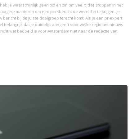
b je waarschijnlijk geen tijd en zin om veel tijd te stoppen in het
udigere manieren om een persbericht de wereld in te krijgen. Je
ericht bij de juiste doelgroep terecht komt. Als je een pr-expert
wel belangrijk dat je duidelijk aangeeft voor welke regio het nieuws
 bericht wat bedoeld is voor Amsterdam niet naar de redactie van