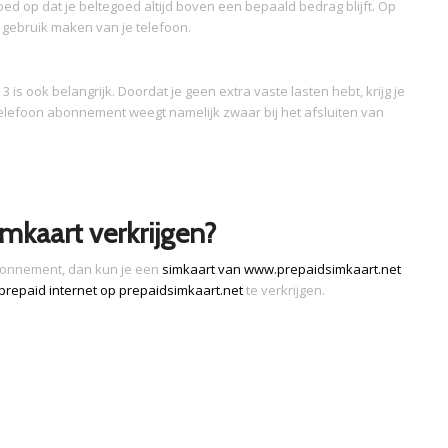
d op dat je beltegoed altijd boven een bepaald bedrag blijft. Op
e gebruik maken van je telefoon.
 is ook belangrijk. Doordat je geen extra vaste lasten hebt, krijg je
elefoon abonnement weegt namelijk zwaar bij het afsluiten van
mkaart verkrijgen?
abonnement, dan kun je een
simkaart van www.prepaidsimkaart.net
prepaid internet op prepaidsimkaart.net
te verkrijgen.