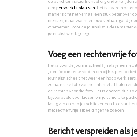
de berichten natuurlijk heel erg onder te lijden
een
persbericht plaatsen
. Het is daarom beter
manier komt het verhaal een stuk beter over op 
mensen, maar wanneer jouw verhaal goed gepub
overnemen. Voor de journalist is deze manier oo
journalist wordt gelegd.
Voeg een rechtenvrije fo
Het is voor de journalist heel fijn als je een rech
geen foto meer te vinden om bij het persbericht
journalist scheelt het weer een hoop werk. Het is
zomaar elke foto van het internet af halen en di
de rechten voor die foto. Het is daarom dus zo 
bijvoorbeeld voor kiezen om je camera te pakke
lastig zijn en heb je toch liever een foto van he
met rechtenvrije afbeeldingen te zoeken.
Bericht verspreiden als j