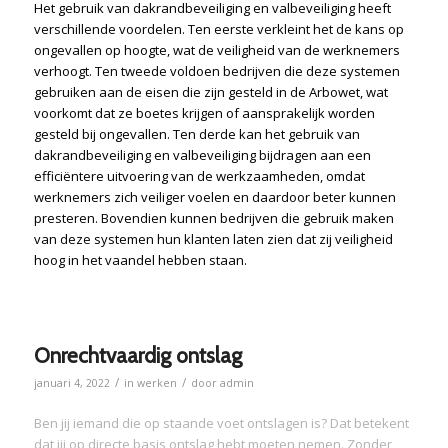
Het gebruik van dakrandbeveiliging en valbeveiliging heeft
verschillende voordelen. Ten eerste verkleint het de kans op
ongevallen op hoogte, wat de veiligheid van de werknemers
verhoogt. Ten tweede voldoen bedrijven die deze systemen
gebruiken aan de eisen die zijn gesteld in de Arbowet, wat
voorkomt dat ze boetes krijgen of aansprakelijk worden
gesteld bij ongevallen. Ten derde kan het gebruik van
dakrandbeveiliging en valbeveiliging bijdragen aan een
efficiëntere uitvoering van de werkzaamheden, omdat
werknemers zich veiliger voelen en daardoor beter kunnen
presteren. Bovendien kunnen bedrijven die gebruik maken
van deze systemen hun klanten laten zien dat zij veiligheid
hoog in het vaandel hebben staan.
Onrechtvaardig ontslag
/
/
januari 4, 2022
in
werken
door
admin
Ben jij iemand die op staande voet ontslagen is? Dat betekent
dat jij op directe basis ontslag hebt moeten nemen. Zonder