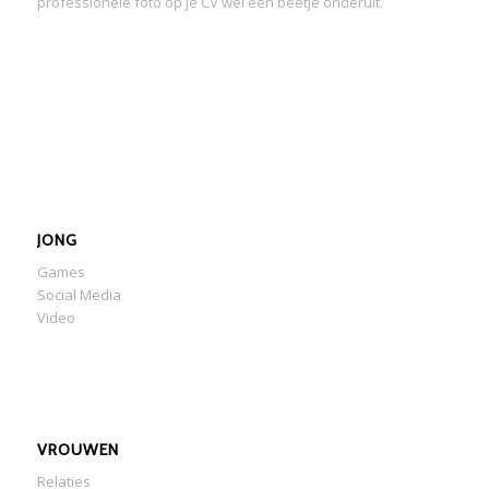
professionele foto op je CV wel een beetje onderuit.
JONG
Games
Social Media
Video
VROUWEN
Relaties