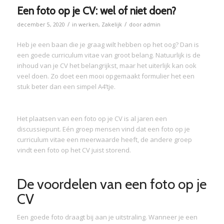
Een foto op je CV: wel of niet doen?
/
/
december 5, 2020
in
werken
,
Zakelijk
door
admin
Heb je een baan die je graag wilt hebben op het oog? Dan is
een goede curriculum vitae van groot belang. Natuurlijk is de
inhoud van je CV het belangrijkst, maar het uiterlijk kan ook
veel doen. Zo doet een mooi opgemaakt formulier het een
stuk beter dan een simpel A4’tje.
Het plaatsen van een foto op je CV is al jaren een
discussiepunt. Eén groep mensen vind dat een foto op je
curriculum vitae een meerwaarde heeft, de andere groep
vindt een foto op het CV juist storend.
De voordelen van een foto op je
CV
Een goede foto draagt bij aan je uitstraling. Wanneer je een