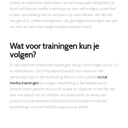
zodat ze expertise opbouwen op een bepaald vakgebied. Je
kunt zelf kiezen welke trainingen je dan wilt volgen, maar het
is wel van belang dat ze verwant zijn aan elkaar. Als dit niet
het geval is, zullen werkgevers de gevolgde trainingen niet per
se zien als iets wat toegevoegde waarde heeft.
Wat voor trainingen kun je
volgen?
Er zijn veel verschillende trainingen die je kunt volgen om je CV
te verbeteren. Zo is het bijvoorbeeld voor mensen die
werkzaam zijn in de marketing slim om een aantal
social
media trainingen
te volgen. Marketing is de laatste jaren
steeds meer gericht op social media en daarom is het fijn om
hier verstand van te hebben als marketeer. Je weet dan
precies hoe je mensen het best kunt benaderen met de
boodschap van het bedrijf waarvoor je werkt.