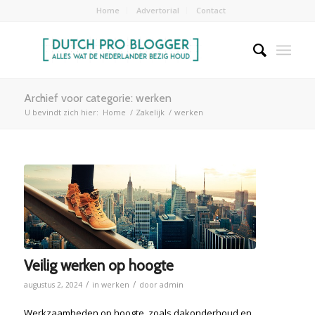
Home
Advertorial
Contact
Archief voor categorie: werken
U bevindt zich hier:
Home
/
Zakelijk
/
werken
Veilig werken op hoogte
/
/
augustus 2, 2024
in
werken
door
admin
Werkzaamheden op hoogte, zoals dakonderhoud en