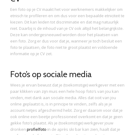
Een foto op je CV maakt het voor werknemers makkelijker om
etnisch te profileren en om dus voor een bepaalde etniciteit te
kiezen. Dit kan leiden tot discriminatie en dat mag natuurlijk
niet. Daarbij is de inhoud van je CV ook altijd het belangrijkste.
Deze kan ondergesneeuwd worden door het plaatsen van
een foto. Zorg er dus voor dat je, wanneer je toch besluit een
foto te plaatsen, de foto niet te groot plaatst en voldoende
informatie op je CV zet.
Foto’s op sociale media
Wees je ervan bewust dat je (toekomstige) werkgever met een
paar klikken van zijn muis een hele hoop foto’s van jou kan
vinden, met dank aan sociale media. Alles dat ooit van jou
online geplaatst is, is in principe te vinden, zelfs als je je
account netjes afgeschermd hebt. Zorg er daarom voor dat je
ook online een beetje professioneel overkomt en dat je geen
gekke foto’s plaatst. Als je (toekomstige) werkgever jouw
dronken
profielfoto
in de après ski bar kan zien, haalt dat je