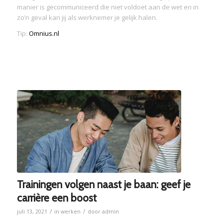
manier is gecommuniceerd die niet voldoet aan de wet en in
zo’n geval kan jij als werknemer je gelijk halen.
Tip:
Omnius.nl
Trainingen volgen naast je baan: geef je
carrière een boost
/
/
juli 13, 2021
in
werken
door
admin