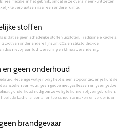
s heel flexibel in het gebruik, omdat je ze overal neer kunt zetten
kelijk te verplaatsen naar een andere ruimte.
lijke stoffen
 is dat ze geen schadelijke stoffen uitstoten. Traditionele kachels,
tstoot van onder andere fijnstof, CO2 en stikstofdioxide.
en dus niet bij aan luchtvervuiling en klimaatverandering.
en en geen onderhoud
gebruik. Het enige wat je nodig hebt is een stopcontact en je kunt de
 het aansteken van vuur, geen gedoe met gasflessen en geen gedoe
egelmatig onderhoud nodig om ze veilig te kunnen blijven gebruiken.
 Je hoeft de kachel alleen af en toe schoon te maken en verder is er
 geen brandgevaar