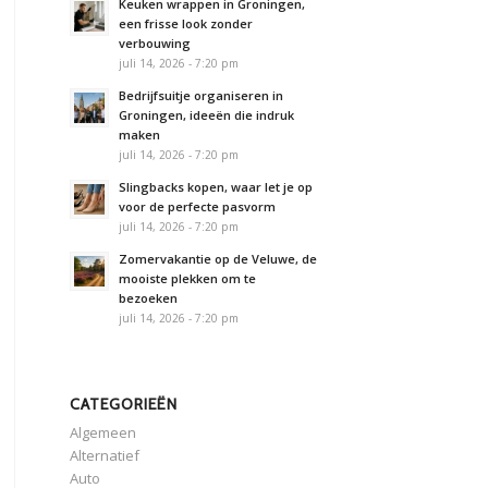
Keuken wrappen in Groningen,
een frisse look zonder
verbouwing
juli 14, 2026 - 7:20 pm
Bedrijfsuitje organiseren in
Groningen, ideeën die indruk
maken
juli 14, 2026 - 7:20 pm
Slingbacks kopen, waar let je op
voor de perfecte pasvorm
juli 14, 2026 - 7:20 pm
Zomervakantie op de Veluwe, de
mooiste plekken om te
bezoeken
juli 14, 2026 - 7:20 pm
CATEGORIEËN
Algemeen
Alternatief
Auto