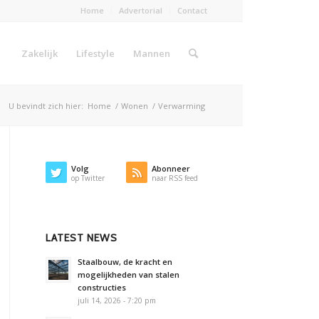
Home
Advertorial
Contact
Zakelijk
Lifestyle
Mannen
U bevindt zich hier:
Home
/
Wonen
/
Verwarming
Volg
Abonneer
op Twitter
naar RSS feed
LATEST NEWS
Staalbouw, de kracht en
mogelijkheden van stalen
constructies
juli 14, 2026 - 7:20 pm