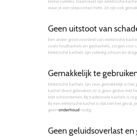
kleine ruimtes. Daarnaast zijn elektrische kachel
waar je een stopcontact hebt. Ze zijn ook gemak
Geen uitstoot van schade
Een ander groot voordeel van elektrische kachels
zoals houtkachels en gaskachels, zorgen voor ui
Elektrische kachels zijn volledig schoon en drag
Gemakkelijk te gebruik
Elektrische kachels zijn zeer gemakkelijk in het 
kachel direct gebruiken. Er is geen gedoe met
met schoorstenen. Bij traditionele kachels is r
Bij een elektrische kachel is dat niet het geval.
geen
onderhoud
nodig.
Geen geluidsoverlast en