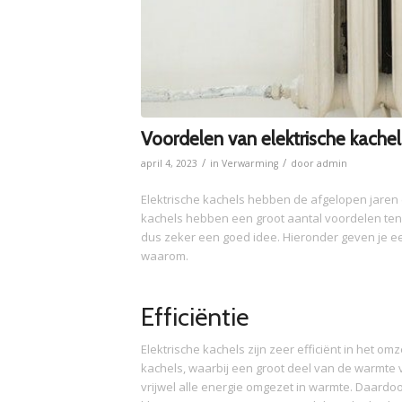
Voordelen van elektrische kachel
/
/
april 4, 2023
in
Verwarming
door
admin
Elektrische kachels hebben de afgelopen jaren
kachels hebben een groot aantal voordelen ten 
dus zeker een goed idee. Hieronder geven je ee
waarom.
Efficiëntie
Elektrische kachels zijn zeer efficiënt in het omze
kachels, waarbij een groot deel van de warmte v
vrijwel alle energie omgezet in warmte. Daardoo