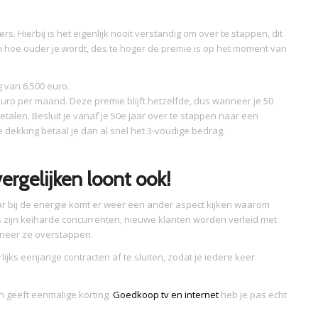
rs. Hierbij is het eigenlijk nooit verstandig om over te stappen, dit
n hoe ouder je wordt, des te hoger de premie is op het moment van
 van 6.500 euro.
 euro per maand. Deze premie blijft hetzelfde, dus wanneer je 50
etalen. Besluit je vanaf je 50e jaar over te stappen naar een
 dekking betaal je dan al snel het 3-voudige bedrag.
vergelijken loont ook!
ar bij de energie komt er weer een ander aspect kijken waarom
s zijn keiharde concurrenten, nieuwe klanten worden verleid met
nneer ze overstappen.
ijks eenjarige contracten af te sluiten, zodat je iedere keer
.
n geeft eenmalige korting.
Goedkoop tv en internet
heb je pas echt