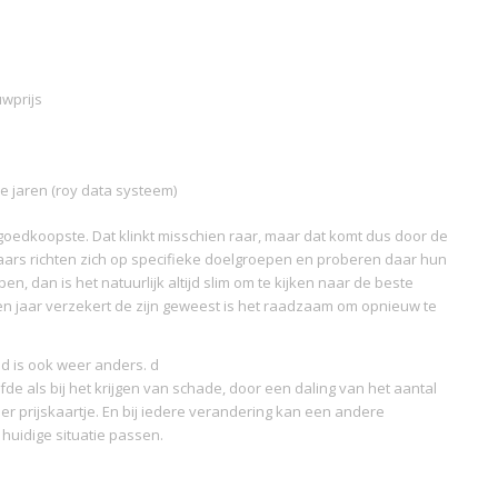
uwprijs
 jaren (roy data systeem)
goedkoopste. Dat klinkt misschien raar, maar dat komt dus door de
aars richten zich op specifieke doelgroepen en proberen daar hun
n, dan is het natuurlijk altijd slim om te kijken naar de beste
en jaar verzekert de zijn geweest is het raadzaam om opnieuw te
ijd is ook weer anders. d
lfde als bij het krijgen van schade, door een daling van het aantal
der prijskaartje. En bij iedere verandering kan een andere
 huidige situatie passen.