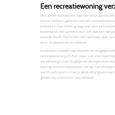
Een recreatiewoning ver
Niet alleen liefhebbers van een boot zijn bij Ee
ervoor hebben gekozen om een recreatiewoning
moment in hun leven graag over een extra woning
buitenland. Het spreekt voor zich dat een dergeli
waarde heeft. Het is dan ook niet meer dan nor
door ze gepast te verzekeren.
Eerdmans.nl biedt haar klanten de mogelijkheid 
recreatiewoning of chat, maar ook voor bijvoorb
verzekering is het mogelijk om de eigendom in 
waarde kunnen aantasten. Let op, het afsluite
wordt verhuurd is in de praktijk doorgaans niet
gelden op momenten van verhuur.