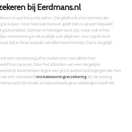
zekeren bij Eerdmans.nl
rdmans.nl aan het juiste adres. Dat geldt ook voor mensen die
 te kopen. Voor heel wat mensen geldt dat ze op een bepaald
 beschikken. Dat kan in het eigen land zijn, maar ook in het
jke extra woning in de praktijk ook altijd een zeer significante
maal dat je deze waarde zal willen beschermen. Dat is mogelijk
om een verzekering af te sluiten voor niet alleen hun
eeld hun caravan. Door het afsluiten van een dergelijke
kwestie te beschermen tegen een groot aantal bedreigingen die hun
n van een standaard
recreatiewoningverzekering
als de woning
 interessant. Dit omdat ze bijvoorbeeld geen dekkingen heeft die