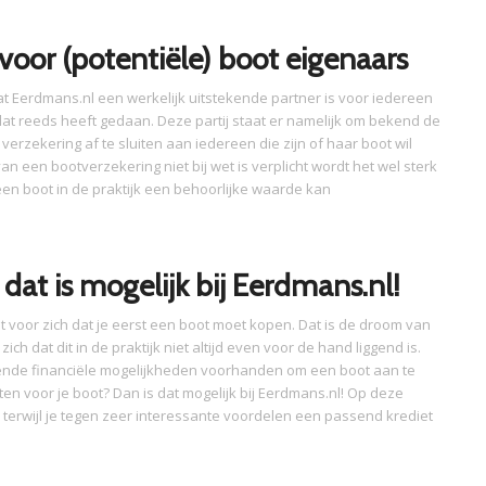
voor (potentiële) boot eigenaars
at Eerdmans.nl een werkelijk uitstekende partner is voor iedereen
at reeds heeft gedaan. Deze partij staat er namelijk om bekend de
erzekering af te sluiten aan iedereen die zijn of haar boot wil
an een bootverzekering niet bij wet is verplicht wordt het wel sterk
en boot in de praktijk een behoorlijke waarde kan
dat is mogelijk bij Eerdmans.nl!
t voor zich dat je eerst een boot moet kopen. Dat is de droom van
ch dat dit in de praktijk niet altijd even voor de hand liggend is.
ende financiële mogelijkheden voorhanden om een boot aan te
ten voor je boot? Dan is dat mogelijk bij Eerdmans.nl! Op deze
 terwijl je tegen zeer interessante voordelen een passend krediet