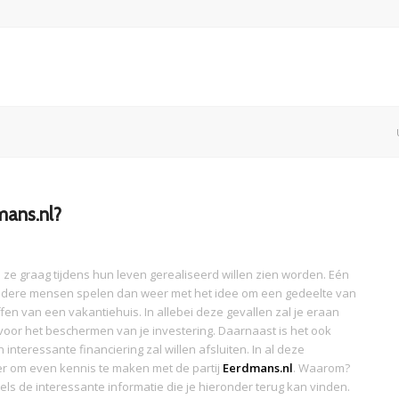
mans.nl?
 graag tijdens hun leven gerealiseerd willen zien worden. Eén
ndere mensen spelen dan weer met het idee om een gedeelte van
fen van een vakantiehuis. In allebei deze gevallen zal je eraan
 voor het beschermen van je investering. Daarnaast is het ook
interessante financiering zal willen afsluiten. In al deze
er om even kennis te maken met de partij
Eerdmans.nl
. Waarom?
ls de interessante informatie die je hieronder terug kan vinden.