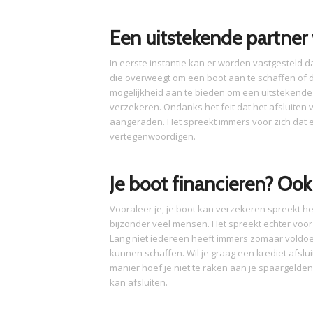
Een uitstekende partner 
In eerste instantie kan er worden vastgesteld d
die overweegt om een boot aan te schaffen of d
mogelijkheid aan te bieden om een uitstekende v
verzekeren. Ondanks het feit dat het afsluiten v
aangeraden. Het spreekt immers voor zich dat e
vertegenwoordigen.
Je boot financieren? Ook 
Vooraleer je, je boot kan verzekeren spreekt he
bijzonder veel mensen. Het spreekt echter voor zi
Lang niet iedereen heeft immers zomaar voldo
kunnen schaffen. Wil je graag een krediet afslui
manier hoef je niet te raken aan je spaargelden
kan afsluiten.