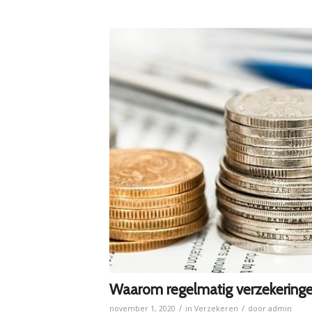
Waarom regelmatig verzekeringen
/
/
november 1, 2020
in
Verzekeren
door
admin