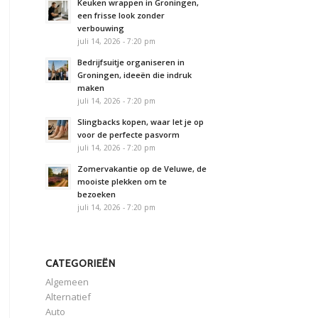
Keuken wrappen in Groningen,
een frisse look zonder
verbouwing
juli 14, 2026 - 7:20 pm
Bedrijfsuitje organiseren in
Groningen, ideeën die indruk
maken
juli 14, 2026 - 7:20 pm
Slingbacks kopen, waar let je op
voor de perfecte pasvorm
juli 14, 2026 - 7:20 pm
Zomervakantie op de Veluwe, de
mooiste plekken om te
bezoeken
juli 14, 2026 - 7:20 pm
CATEGORIEËN
Algemeen
Alternatief
Auto