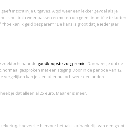
eft inzicht in je uitgaves. Altijd weer een lekker gevoel als je
aand is het toch weer passen en meten om geen financiële te korten
: “hoe kan ik geld besparen”? De kans is groot dat je ieder jaar
je zoektocht naar de
goedkoopste zorgpremie
. Dan weet je dat de
 normaal gesproken met een stijging. Door in de periode van 12
 vergelijken kan je zien of er nu toch weer een andere
eelt je dat alleen al 25 euro. Maar er is meer.
rzekering. Hoeveel je hiervoor betaalt is afhankelijk van een groot