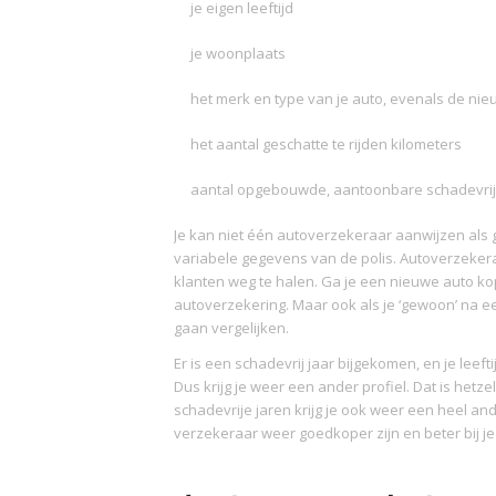
je eigen leeftijd
je woonplaats
het merk en type van je auto, evenals de nie
het aantal geschatte te rijden kilometers
aantal opgebouwde, aantoonbare schadevrije
Je kan niet één autoverzekeraar aanwijzen als 
variabele gegevens van de polis. Autoverzeker
klanten weg te halen. Ga je een nieuwe auto kope
autoverzekering. Maar ook als je ‘gewoon’ na e
gaan vergelijken.
Er is een schadevrij jaar bijgekomen, en je leeft
Dus krijg je weer een ander profiel. Dat is hetze
schadevrije jaren krijg je ook weer een heel an
verzekeraar weer goedkoper zijn en beter bij je