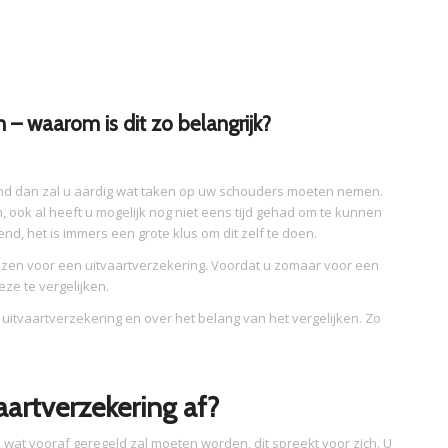
n – waarom is dit zo belangrijk?
mand dan zal u aardig wat taken op uw schouders moeten nemen.
ook al heeft u mogelijk nog niet eens tijd gehad om te kunnen
nd, het is immers een grote klus om dit zelf te doen.
ezen voor een uitvaartverzekering. Voordat u zomaar voor een
eze te vergelijken.
de uitvaartverzekering en over het belang van het vergelijken. Zo
aartverzekering af?
s wat vooraf geregeld zal moeten worden, dit spreekt voor zich. U