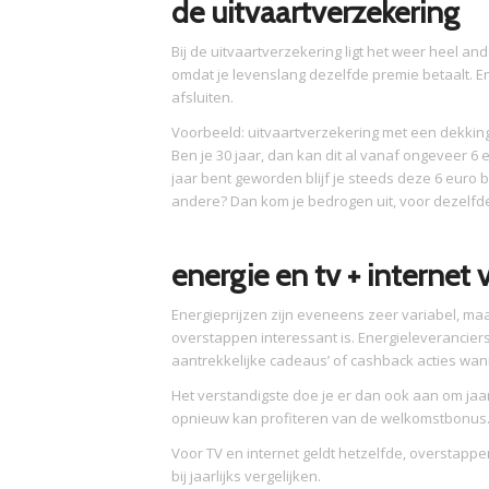
de uitvaartverzekering
Bij de uitvaartverzekering ligt het weer heel ande
omdat je levenslang dezelfde premie betaalt. E
afsluiten.
Voorbeeld: uitvaartverzekering met een dekking
Ben je 30 jaar, dan kan dit al vanaf ongeveer 6
jaar bent geworden blijf je steeds deze 6 euro b
andere? Dan kom je bedrogen uit, voor dezelfde
energie en tv + internet 
Energieprijzen zijn eveneens zeer variabel, ma
overstappen interessant is. Energieleverancier
aantrekkelijke cadeaus’ of cashback acties wa
Het verstandigste doe je er dan ook aan om jaarl
opnieuw kan profiteren van de welkomstbonus
Voor TV en internet geldt hetzelfde, overstappe
bij jaarlijks vergelijken.