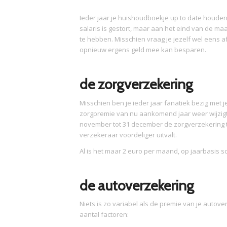
Ieder jaar je huishoudboekje up to date houden ge
salaris is gestort, maar aan het eind van de m
te hebben. Misschien vraag je jezelf wel eens af
opnieuw ergens geld mee kan besparen.
de zorgverzekering
Misschien ben je ieder jaar fanatiek bezig met 
zorgpremie van nu aankomend jaar weer wijzigt,
november tot 31 december de zorgverzekering te
verzekeraar voordeliger uitvalt.
Al is het maar 2 euro per maand, op jaarbasis sch
de autoverzekering
Niets is zo variabel als de premie van je autove
aantal factoren: