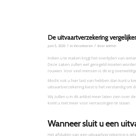
De uitvaartverzekering vergelijke
/
/
juni 5, 2020
in
Verzekeren
door
admin
Indien u te maken krijgt het overlijden van ie
Deze zaken zullen wel geregeld moeten worden, 
rouwen. Voor veel mensen is dit erg overweldige
Mocht ook u hier last van hebben dan kunt u ki
uitvaartverzekering kiest is het verstandig om d
Wij zullen u in dit artikel meer laten zien over 
komt u niet meer voor verrassingen te staan.
Wanneer sluit u een uitv
Het afsluiten van een uitvaartverzekering is iet