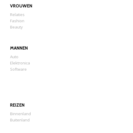
VROUWEN
Relaties
Fashion
Beauty
MANNEN
Auto
Elektronica
Software
REIZEN
Binnenland
Buitenland