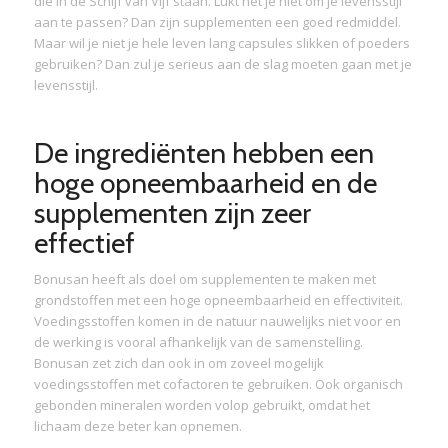
die in de Schijf van Vijf staan. Lukt het je niet om je levensstijl
aan te passen? Dan zijn supplementen een goed redmiddel.
Maar wil je niet je hele leven lang capsules slikken of poeders
gebruiken? Dan zul je serieus aan de slag moeten gaan met je
levensstijl.
De ingrediënten hebben een
hoge opneembaarheid en de
supplementen zijn zeer
effectief
Bonusan heeft als doel om supplementen te maken met
grondstoffen met een hoge opneembaarheid en effectiviteit.
Voedingsstoffen komen in de natuur nauwelijks niet voor en
de werking is vooral afhankelijk van de samenstelling.
Bonusan zet zich dan ook in om zoveel mogelijk
voedingsstoffen met cofactoren te gebruiken. Ook organisch
gebonden mineralen worden volop gebruikt, omdat het
lichaam deze beter kan opnemen.