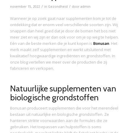
/
/
november 15, 2022
in
Gezondheid
door
admin
Wanneer je op zoek gaat naar supplementen kom je tot de
ontdekking dat er enorm veel verschillende soorten zijn. Wij
snappen dan heel goed dat je door de bomen het bos niet
meer ziet en wij zijn er dan ook voor om je op weg te helpen.
Eén van de beste merken die je kunt kopen is
Bonusan
. Het
merk maakt zelf supplementen en werkt uitsluitend met
kwalitatief hoogwaardige ingrediënten en grondstoffen. In
onze blog vertellen we meer over de producten die zij
fabriceren en verkopen.
Natuurlijke supplementen van
biologische grondstoffen
Bonusan produceert supplementen die voor het merendeel
bestaan uit natuurlijke en biologische grondstoffen. Ze
hanteren strikte voorwaarden aan de formules die ze
gebruiken. Het toepassen van hulpstoffen is soms