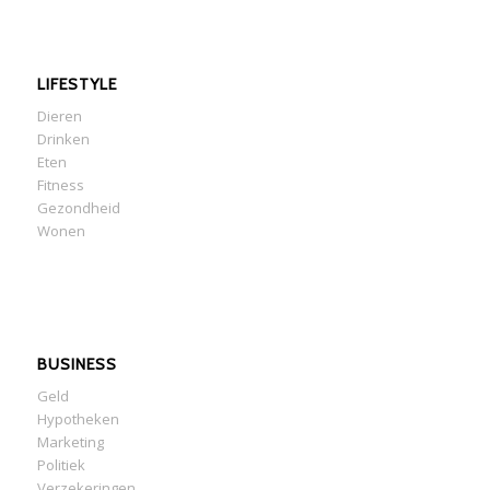
LIFESTYLE
Dieren
Drinken
Eten
Fitness
Gezondheid
Wonen
BUSINESS
Geld
Hypotheken
Marketing
Politiek
Verzekeringen