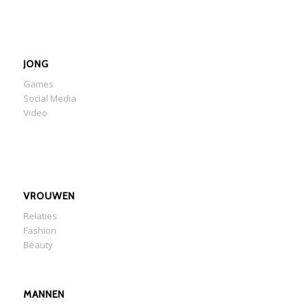
JONG
Games
Social Media
Video
VROUWEN
Relaties
Fashion
Beauty
MANNEN