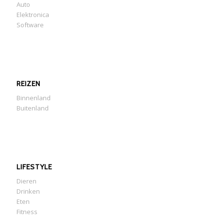
Auto
Elektronica
Software
REIZEN
Binnenland
Buitenland
LIFESTYLE
Dieren
Drinken
Eten
Fitness