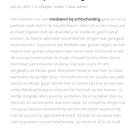
/
/
juni 25, 2021
in
Lifestyle
,
relatie
door
admin
Het hebben van een
mediation bij echtscheiding
gaat jou en je
partner vaak niet in de koude kleren zitten. Er is een hoop wat
je moet regelen met als doel dat je er beide er goed vanaf
komen. Zo heb je allemaal verschillende dingen wat geregeld
moet worden. Daarom is het hebben van goede regels en het
maken van goede afspraken een must have. Dit houdt in dat
dit voorop moet komen te staan. Hoewel je misschien liever
niet meer samenwerkt omdat je met een ruzie of iets
dergelijks uit elkaar gaat. Misschien moet je dan hier en daar
wat water bij de wijn doen. Dit komt vooral ter sprake als jullie
slecht uit elkaar gaan. Mocht het zo slecht zijn kan je ook een
echtscheiding taxateur inhuren om het ook op die manier zo
eerlijk mogelijk alles goed te verdelen. Hij of zij kijken dan na
het huis en de meubels wat erin staat. Zo schrijft hij dingen op.
Terug op kantoor berekent hij het een en ander waarom hij
ook de prijzen op gebaseerd heeft. Dit laat de taxateur dan
ook nog weten via een telefoontje, op kantoor of in de mail.