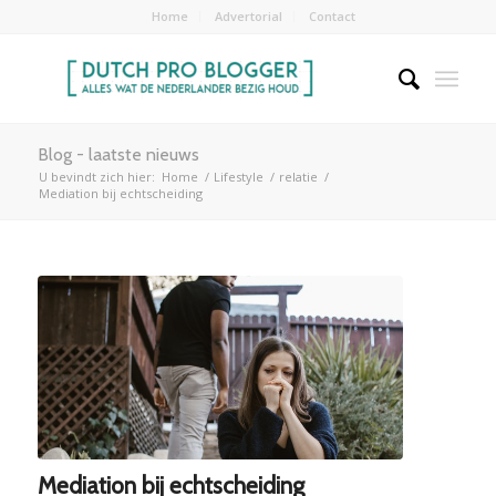
Home
Advertorial
Contact
Blog - laatste nieuws
U bevindt zich hier:
Home
/
Lifestyle
/
relatie
/
Mediation bij echtscheiding
Mediation bij echtscheiding