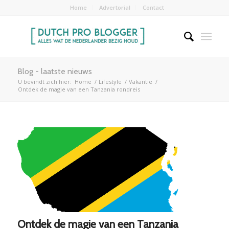
Home
Advertorial
Contact
Blog - laatste nieuws
U bevindt zich hier:
Home
/
Lifestyle
/
Vakantie
/
Ontdek de magie van een Tanzania rondreis
Ontdek de magie van een Tanzania