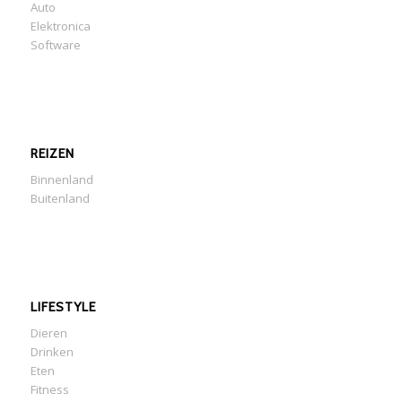
Auto
Elektronica
Software
REIZEN
Binnenland
Buitenland
LIFESTYLE
Dieren
Drinken
Eten
Fitness