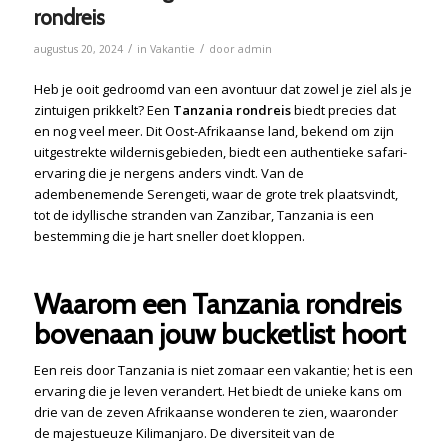
rondreis
/
/
augustus 20, 2024
in
Vakantie
door
admin
Heb je ooit gedroomd van een avontuur dat zowel je ziel als je
zintuigen prikkelt? Een
Tanzania rondreis
biedt precies dat
en nog veel meer. Dit Oost-Afrikaanse land, bekend om zijn
uitgestrekte wildernisgebieden, biedt een authentieke safari-
ervaring die je nergens anders vindt. Van de
adembenemende Serengeti, waar de grote trek plaatsvindt,
tot de idyllische stranden van Zanzibar, Tanzania is een
bestemming die je hart sneller doet kloppen.
Waarom een Tanzania rondreis
bovenaan jouw bucketlist hoort
Een reis door Tanzania is niet zomaar een vakantie; het is een
ervaring die je leven verandert. Het biedt de unieke kans om
drie van de zeven Afrikaanse wonderen te zien, waaronder
de majestueuze Kilimanjaro. De diversiteit van de