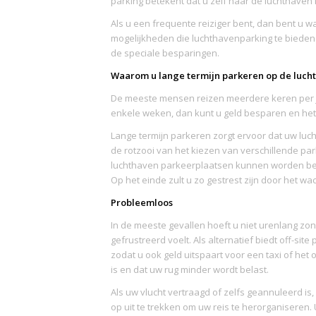
parking betekent dat u zelf naar de luchthaven
Als u een frequente reiziger bent, dan bent u wa
mogelijkheden die luchthavenparking te bieden 
de speciale besparingen.
Waarom u lange termijn parkeren op de luc
De meeste mensen reizen meerdere keren per jaa
enkele weken, dan kunt u geld besparen en het 
Lange termijn parkeren zorgt ervoor dat uw luc
de rotzooi van het kiezen van verschillende pa
luchthaven parkeerplaatsen kunnen worden beze
Op het einde zult u zo gestrest zijn door het wa
Probleemloos
In de meeste gevallen hoeft u niet urenlang zond
gefrustreerd voelt. Als alternatief biedt off-sit
zodat u ook geld uitspaart voor een taxi of het
is en dat uw rug minder wordt belast.
Als uw vlucht vertraagd of zelfs geannuleerd is
op uit te trekken om uw reis te herorganisere