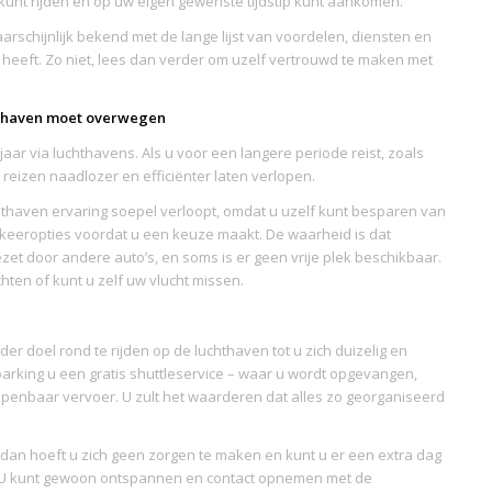
 kunt rijden en op uw eigen gewenste tijdstip kunt aankomen.
arschijnlijk bekend met de lange lijst van voordelen, diensten en
heeft. Zo niet, lees dan verder om uzelf vertrouwd te maken met
hthaven moet overwegen
r via luchthavens. Als u voor een langere periode reist, zoals
reizen naadlozer en efficiënter laten verlopen.
hthaven ervaring soepel verloopt, omdat u uzelf kunt besparen van
rkeeropties voordat u een keuze maakt. De waarheid is dat
t door andere auto’s, en soms is er geen vrije plek beschikbaar.
chten of kunt u zelf uw vlucht missen.
er doel rond te rijden op de luchthaven tot u zich duizelig en
e parking u een gratis shuttleservice – waar u wordt opgevangen,
 openbaar vervoer. U zult het waarderen dat alles zo georganiseerd
, dan hoeft u zich geen zorgen te maken en kunt u er een extra dag
n. U kunt gewoon ontspannen en contact opnemen met de