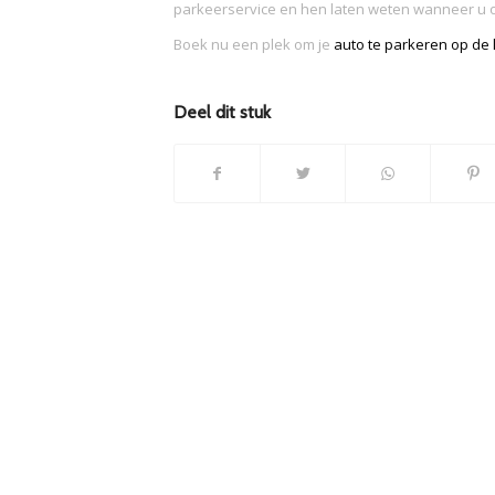
parkeerservice en hen laten weten wanneer u
Boek nu een plek om je
auto te parkeren op de
Deel dit stuk