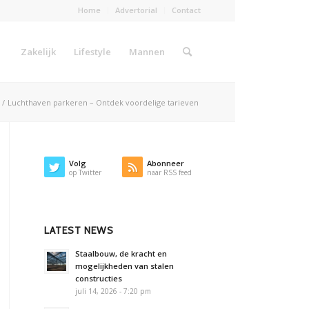
Home
Advertorial
Contact
Zakelijk
Lifestyle
Mannen
/
Luchthaven parkeren – Ontdek voordelige tarieven
Volg
Abonneer
op Twitter
naar RSS feed
LATEST NEWS
Staalbouw, de kracht en
mogelijkheden van stalen
constructies
juli 14, 2026 - 7:20 pm