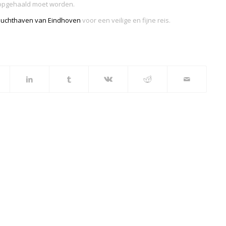
 opgehaald moet worden.
 luchthaven van Eindhoven
voor een veilige en fijne reis.