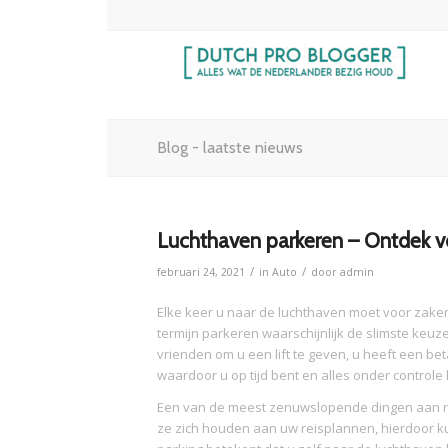
Blog - laatste nieuws
Luchthaven parkeren – Ontdek vo
/
/
februari 24, 2021
in
Auto
door
admin
Elke keer u naar de luchthaven moet voor zaken 
termijn parkeren waarschijnlijk de slimste keuze 
vrienden om u een lift te geven, u heeft een b
waardoor u op tijd bent en alles onder controle
Een van de meest zenuwslopende dingen aan rei
ze zich houden aan uw reisplannen, hierdoor ku