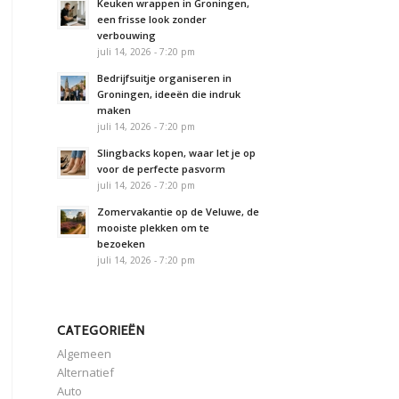
Keuken wrappen in Groningen,
een frisse look zonder
verbouwing
juli 14, 2026 - 7:20 pm
Bedrijfsuitje organiseren in
Groningen, ideeën die indruk
maken
juli 14, 2026 - 7:20 pm
Slingbacks kopen, waar let je op
voor de perfecte pasvorm
juli 14, 2026 - 7:20 pm
Zomervakantie op de Veluwe, de
mooiste plekken om te
bezoeken
juli 14, 2026 - 7:20 pm
CATEGORIEËN
Algemeen
Alternatief
Auto