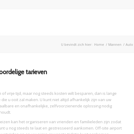
U bevindt zich hier:
Home
/
Mannen
/
Auto
ordelige tarieven
of vrije tijd, maar nog steeds kosten wilt besparen, dan is lange
die u ooit zal maken. U kunt niet altijd afhankelijk zijn van uw
etaalbare en onafhankelijke, zelfvoorzienende oplossing nodig
 houdt.
zen kan het organiseren van vrienden en familieleden zijn zodat
nt u nog steeds te laat en gestresseerd aankomen. Off-site airport