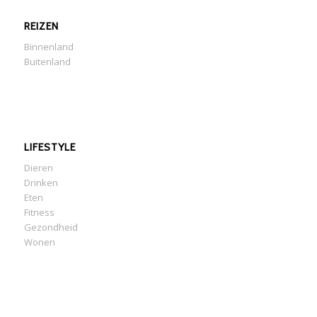
REIZEN
Binnenland
Buitenland
LIFESTYLE
Dieren
Drinken
Eten
Fitness
Gezondheid
Wonen