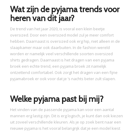
Wat zijn de pyjama trends voor
heren van dit jaar?
De trend van het jaar 2020, is vooral een klein beetje
oversized. Door een oversized model zul je meer comfort
hebben. Daarnaast is oversized ook erg hip, niet alleen in de
slaapkamer maar ook daarbuiten. In de fashion wereld
worden er namelijk veel verschillende soorten oversized
shirts gedragen. Daarnaast is het dragen van een pyjama
broek een echte trend, een pyjama broek zit namelijk
ontzettend comfortabel. Ook zorgt het dragen van een fijne
pyjamabroek er ook voor dat je ’s nachts beter zult slapen.
Welke pyjama past bij mij?
Het vinden van de passende pyjama kan voor een aantal
mannen erg lastig zijn. Dit is erg logisch, je kunt dan ook kiezen
uit zoveel verschillende kleuren. Als je op zoek bent naar een
nieuwe pyjama is het vooral belangrijk dat je een model kiest