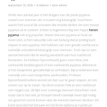
/
/
september 15, 2020
in
Fashion
door
admin
Sinds een aantal jaar is het dragen van de juiste pyjama
zowel voor mannen als vrouwen erg belangrijk. Voorheen
waren het vooral de vrouwen die moeite deden om een mooie
pyjama uit te zoeken. Echter is tegenwoordig een hippe
heren
pyjama
ook erg populair. Naast dat een pyjama er leuk uit
moet zien, is het natuurlijk ook van belang dat je prettig kunt
slapen in een pyjama. Het hebben van een goede nachtrust is
namelijk ontzettend belangrijk voor mensen. Toch zijn er een
aantal mensen die te weinig aandacht aan hun nachtrust
besteden. Ze hebben bijvoorbeeld geen vast ritme, het
verkeerde beddengoed of een verkeerde pyjama. Allereerst
is het slaapritme gemakkelijk te verhelpen. Bijna iedereen kan
namelijk een vast slaapritme aanhouden. Probeer
bijvoorbeeld iedere avond om tien uur te gaan slapen, en om
zeven uur op te staan. Op deze manier heb je een nachtrust
van negen uur, dit lijkt voor sommige mensen misschien veel,
maar dat is het niet. Je lichaam heeft namelijk meer tijd nodig
om goed tot rust te komen dan de meeste mensen denken. Dit
komt doordat het lichaam en het brein tijdens je nachtrust