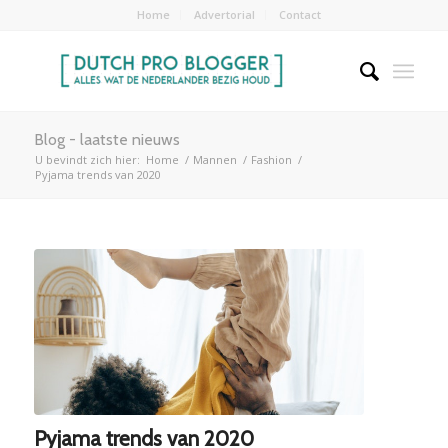
Home
Advertorial
Contact
Blog - laatste nieuws
U bevindt zich hier:
Home
/
Mannen
/
Fashion
/
Pyjama trends van 2020
Pyjama trends van 2020