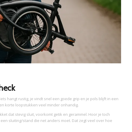
check
ets hangt rustig, je vindt snel een goede grip en je pols blijft in een
 en korte loopstukken veel minder onhandig.
kket dat stevig sluit, voorkomt getik en gerammel. Hoor je toch
 een sluiting/stand die net anders moet. Dat zegt veel over hoe