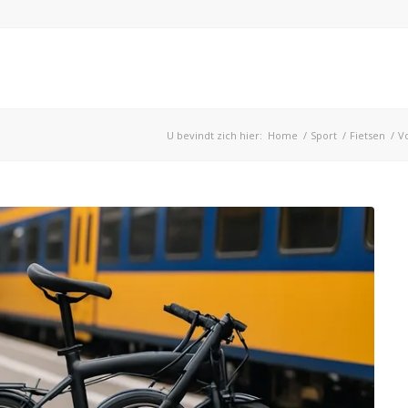
U bevindt zich hier:
Home
/
Sport
/
Fietsen
/
Vo