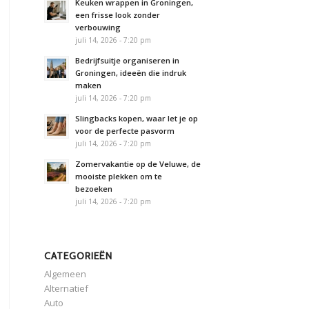
Keuken wrappen in Groningen,
een frisse look zonder
verbouwing
juli 14, 2026 - 7:20 pm
Bedrijfsuitje organiseren in
Groningen, ideeën die indruk
maken
juli 14, 2026 - 7:20 pm
Slingbacks kopen, waar let je op
voor de perfecte pasvorm
juli 14, 2026 - 7:20 pm
Zomervakantie op de Veluwe, de
mooiste plekken om te
bezoeken
juli 14, 2026 - 7:20 pm
CATEGORIEËN
Algemeen
Alternatief
Auto