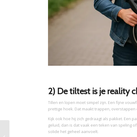
2) De tiltest is je reality 
Tillen en lopen moet simpel zijn. Een fijne vouwfi
prettige hoek. Dat maakt trappen, overstappen
Kijk ook hoe hij zich gedraagt als pakket. Een pa
geluid, dan is dat vaak een teken van speling of
Fysiotherapeut te
solide het geheel aanvoelt.
Haarlem: Jouw gids