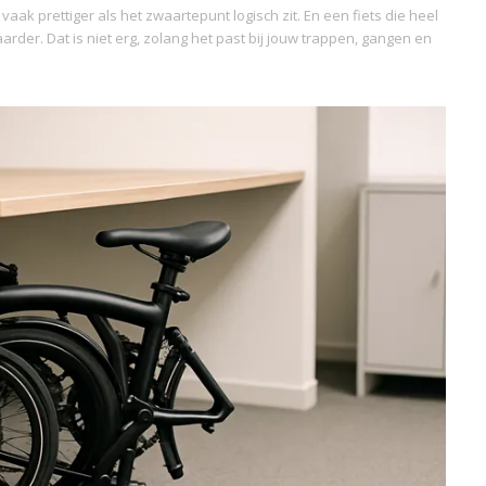
ak prettiger als het zwaartepunt logisch zit. En een fiets die heel
waarder. Dat is niet erg, zolang het past bij jouw trappen, gangen en