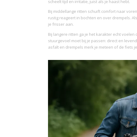
scheelt tijd en irritatie, juist als je haast hebt.
Bij middellange ritten schuift comfort naar voren
rustig reageert in bochten en over drempels. Als 
je frisser aan.
Bij langere ritten ga je het karakter echt voele
stuurgevoel moet bij je passen: direct en levendi
asfalt en drempels merk je meteen of de fiets je r