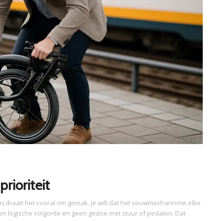
prioriteit
oor) draait het vooral om gemak. Je wilt dat het vouwmechanisme elke
een logische volgorde en geen gedoe met stuur of pedalen. Dat