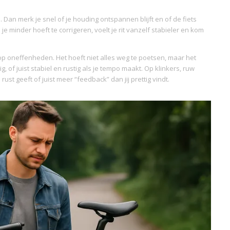
. Dan merk je snel of je houding ontspannen blijft en of de fiets
je minder hoeft te corrigeren, voelt je rit vanzelf stabieler en kom
n op oneffenheden. Het hoeft niet alles weg te poetsen, maar het
g, of juist stabiel en rustig als je tempo maakt. Op klinkers, ruw
ust geeft of juist meer “feedback” dan jij prettig vindt.