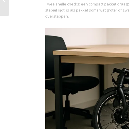
Twee snelle checks: een compact pakket draagt va
naar herstel en welzijn
stabiel rijdt, is als pakket soms wat groter of z
overstappen.