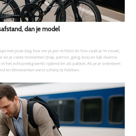
isafstand, dan je model
opt met jouw dag: hoe ver je per rit fietst én hoe vaak je ’m vouwt,
ute en je vaste momenten (trap, perron, gang, bus) en kijk daarna
 in het echt prettig werkt: rijdend én als pakket. Als je je oriënteert
tand en tilmomenten eerst scherp te hebben.