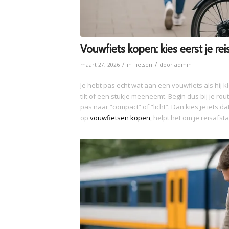
Vouwfiets kopen: kies eerst je re
/
/
maart 27, 2026
in
Fietsen
door
admin
Je hebt pas echt wat aan een vouwfiets als hij kl
tilt of een stukje meeneemt. Begin dus bij je ro
pas naar “compact” of “licht”. Dan kies je iets dat
op
vouwfietsen kopen
, helpt het om je reisafs