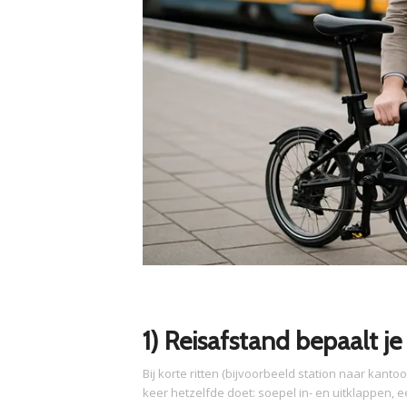
1) Reisafstand bepaalt je 
Bij korte ritten (bijvoorbeeld station naar kant
keer hetzelfde doet: soepel in- en uitklappen, 