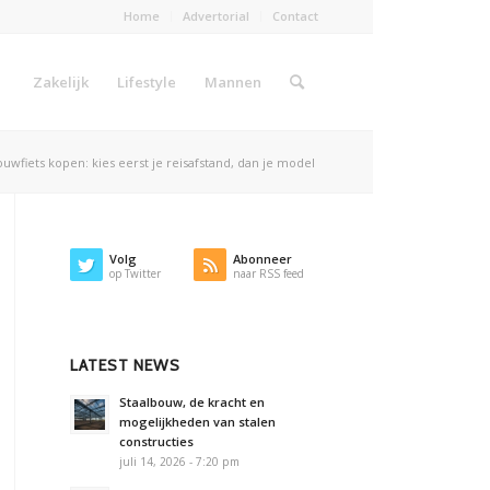
Home
Advertorial
Contact
Zakelijk
Lifestyle
Mannen
uwfiets kopen: kies eerst je reisafstand, dan je model
Volg
Abonneer
op Twitter
naar RSS feed
LATEST NEWS
Staalbouw, de kracht en
mogelijkheden van stalen
constructies
juli 14, 2026 - 7:20 pm