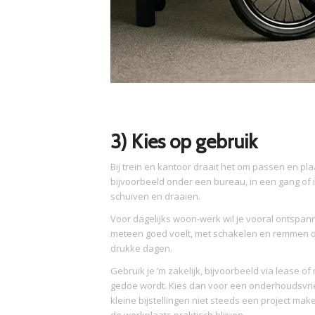
3) Kies op gebruik
Bij trein en kantoor draait het om passen en pl
bijvoorbeeld onder een bureau, in een gang of i
schuiven en draaien.
Voor dagelijks woon-werk wil je vooral ontspan
meteen goed voelt, met schakelen en remmen die
drukke dagen.
Gebruik je ’m zakelijk, bijvoorbeeld via lease o
gedoe wordt. Kies dan voor een onderhoudsvriend
kleine bijstellingen niet steeds een project ma
de werkplaats praktisch blijven.