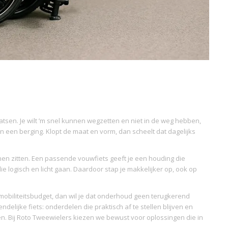
aatsen. Je wilt ’m snel kunnen wegzetten en niet in de weg hebben,
n een berging. Klopt de maat en vorm, dan scheelt dat dagelijks
nen zitten. Een passende vouwfiets geeft je een houding die
 logisch en licht gaan. Daardoor stap je makkelijker op, ook op
f mobiliteitsbudget, dan wil je dat onderhoud geen terugkerend
elijke fiets: onderdelen die praktisch af te stellen blijven en
ken. Bij Roto Tweewielers kiezen we bewust voor oplossingen die in