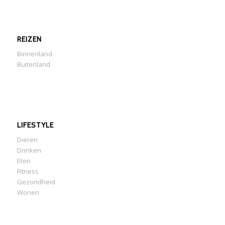
REIZEN
Binnenland
Buitenland
LIFESTYLE
Dieren
Drinken
Eten
Fitness
Gezondheid
Wonen