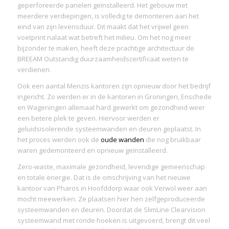
geperforeerde panelen geïnstalleerd. Het gebouw met
meerdere verdiepingen, is volledig te demonteren aan het
eind van zijn levensduur. Dit maakt dat het vrijwel geen
voetprint nalaat wat betreft het milieu. Om het nog meer
bijzonder te maken, heeft deze prachtige architectuur de
BREEAM Outstandig duurzaamheidscertificaat weten te
verdienen.
Ook een aantal Menzis kantoren zijn opnieuw door het bedrijf
ingericht. Zo werden er in de kantoren in Groningen, Enschede
en Wageningen allemaal hard gewerkt om gezondheid weer
een betere plek te geven. Hiervoor werden er
geluidsisolerende systeemwanden en deuren geplaatst. In
het proces werden ook de
oude wanden
die nog bruikbaar
waren gedemonteerd en opnieuw geïnstalleerd.
Zero-waste, maximale gezondheid, levendige gemeenschap
en totale energie. Dat is de omschrijving van het nieuwe
kantoor van Pharos in Hoofddorp waar ook Verwol weer aan
mocht meewerken. Ze plaatsen hier hen zelfgeproduceerde
systeemwanden en deuren. Doordat de SlimLine Clearvision
systeemwand met ronde hoeken is uitgevoerd, brengt dit veel