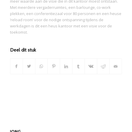
meer waarde aan de visie die in dit kantoor moest ontstaan.
Met meerdere vergaderruimtes, een barlounge, co-work
plekken, een conferentiezaal voor 80 personen en een heuse
‘reload room’ voor de nodige ontspanning tijdens de
werkdagen is dit een heus kantoor met een visie voor de
toekomst.
Deel dit stuk
JONG