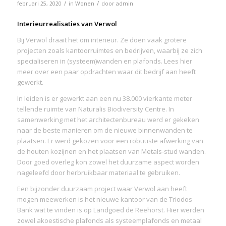
/
/
februari 25, 2020
in
Wonen
door
admin
Interieurrealisaties van Verwol
Bij Verwol draait het om interieur. Ze doen vaak grotere
projecten zoals kantoorruimtes en bedrijven, waarbij ze zich
specialiseren in (systeem)wanden en plafonds. Lees hier
meer over een paar opdrachten waar dit bedrijf aan heeft
gewerkt.
In leiden is er gewerkt aan een nu 38.000 vierkante meter
tellende ruimte van Naturalis Biodiversity Centre. In
samenwerking met het architectenbureau werd er gekeken
naar de beste manieren om de nieuwe binnenwanden te
plaatsen. Er werd gekozen voor een robuuste afwerking van
de houten kozijnen en het plaatsen van Metals-stud wanden.
Door goed overleg kon zowel het duurzame aspect worden
nageleefd door herbruikbaar materiaal te gebruiken.
Een bijzonder duurzaam project waar Verwol aan heeft
mogen meewerken is het nieuwe kantoor van de Triodos
Bank wat te vinden is op Landgoed de Reehorst. Hier werden
zowel akoestische plafonds als systeemplafonds en metaal