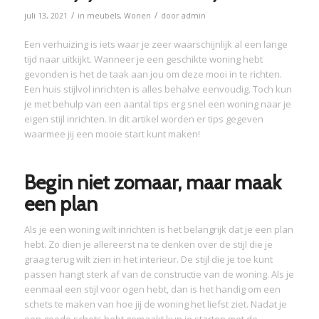
/
/
juli 13, 2021
in
meubels
,
Wonen
door
admin
Een verhuizing is iets waar je zeer waarschijnlijk al een lange
tijd naar uitkijkt. Wanneer je een geschikte woning hebt
gevonden is het de taak aan jou om deze mooi in te richten.
Een huis stijlvol inrichten is alles behalve eenvoudig. Toch kun
je met behulp van een aantal tips erg snel een woning naar je
eigen stijl inrichten. In dit artikel worden er tips gegeven
waarmee jij een mooie start kunt maken!
Begin niet zomaar, maar maak
een plan
Als je een woning wilt inrichten is het belangrijk dat je een plan
hebt. Zo dien je allereerst na te denken over de stijl die je
graag terug wilt zien in het interieur. De stijl die je toe kunt
passen hangt sterk af van de constructie van de woning. Als je
eenmaal een stijl voor ogen hebt, dan is het handig om een
schets te maken van hoe jij de woning het liefst ziet. Nadat je