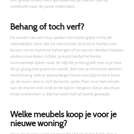
een goede schets hebt gemaakt kun je starten met de
zoektocht naar de juiste materialen.
Behang of toch verf?
De muren van een huis spelen een belangrijke rol bij de
uiteindelijke sfeer die tot stand komt. Je kunt er hierbij voor
kiezen om te muren te behangen of te verven. Beiden hebben
andere voordelen. Echter, je kunt hierbij het beste
voornamelijk kijken naar de stijl die je terug wilt zien in je huis.
Als je graag met patronen werkt, dan kan je het beste werken
met behang. Heb je daarentegen liever een bijzondere kleur
op de muur, dan is verf de beste optie. Plan voor het verven
van de muren wel voldoende tijd in. Hetgeen dat je absoluut
moet voorkomen is dat het werk half af wordt gemaakt.
Welke meubels koop je voor je
nieuwe woning?