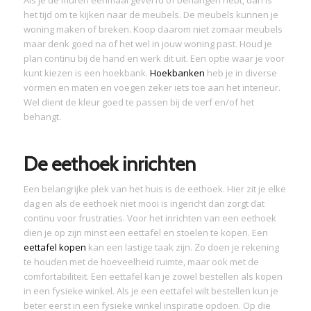
Als je de muren eenmaal geverfd of behangen hebt, dan is
het tijd om te kijken naar de meubels. De meubels kunnen je
woning maken of breken. Koop daarom niet zomaar meubels
maar denk goed na of het wel in jouw woning past. Houd je
plan continu bij de hand en werk dit uit. Een optie waar je voor
kunt kiezen is een hoekbank.
Hoekbanken
heb je in diverse
vormen en maten en voegen zeker iets toe aan het interieur.
Wel dient de kleur goed te passen bij de verf en/of het
behangt.
De eethoek inrichten
Een belangrijke plek van het huis is de eethoek. Hier zit je elke
dag en als de eethoek niet mooi is ingericht dan zorgt dat
continu voor frustraties. Voor het inrichten van een eethoek
dien je op zijn minst een eettafel en stoelen te kopen. Een
eettafel kopen
kan een lastige taak zijn. Zo doen je rekening
te houden met de hoeveelheid ruimte, maar ook met de
comfortabiliteit. Een eettafel kan je zowel bestellen als kopen
in een fysieke winkel. Als je een eettafel wilt bestellen kun je
beter eerst in een fysieke winkel inspiratie opdoen. Op die