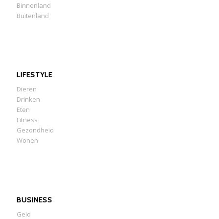
Binnenland
Buitenland
LIFESTYLE
Dieren
Drinken
Eten
Fitness
Gezondheid
Wonen
BUSINESS
Geld