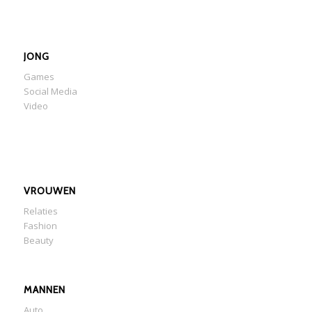
JONG
Games
Social Media
Video
VROUWEN
Relaties
Fashion
Beauty
MANNEN
Auto