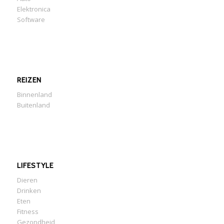
Elektronica
Software
REIZEN
Binnenland
Buitenland
LIFESTYLE
Dieren
Drinken
Eten
Fitness
Gezondheid