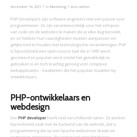
/
/
december 14, 2021
in
Marketing
door
admin
PHP Developers zijn software engineers met een passie voor
programmeren. Ze zijn verantwoordelijk voor het schrijven
van code om de websites te maken die je elke dag bezoekt,
en ze hebben hun vaardigheden moeten aanpassen om
gelijke tred te houden met technologische veranderingen. PHP
is bijvoorbeeld een open-source taal die in 1995 werd
gecreëerd en populair werd omdat het gemakkelijk te
gebruiken is en toch krachtig genoeg voor complexe
webapplicaties – kwaliteiten die het populair maakten bij
ontwikkelaars.
PHP-ontwikkelaars en
webdesign
Een
PHP developer
heeft veel verschillende taken. Ze werken
bijvoorbeeld vaak met de backend van de website, dat is
programmering die op een Apache-webserver draait om