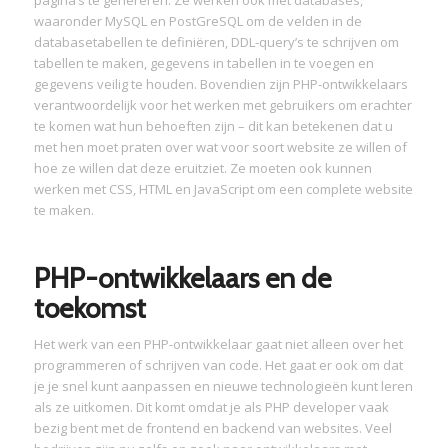
pagina’s te genereren. Ze werken ook met databases,
waaronder MySQL en PostGreSQL om de velden in de
databasetabellen te definiëren, DDL-query’s te schrijven om
tabellen te maken, gegevens in tabellen in te voegen en
gegevens veilig te houden. Bovendien zijn PHP-ontwikkelaars
verantwoordelijk voor het werken met gebruikers om erachter
te komen wat hun behoeften zijn – dit kan betekenen dat u
met hen moet praten over wat voor soort website ze willen of
hoe ze willen dat deze eruitziet. Ze moeten ook kunnen
werken met CSS, HTML en JavaScript om een ​​complete website
te maken.
PHP-ontwikkelaars en de
toekomst
Het werk van een PHP-ontwikkelaar gaat niet alleen over het
programmeren of schrijven van code. Het gaat er ook om dat
je je snel kunt aanpassen en nieuwe technologieën kunt leren
als ze uitkomen. Dit komt omdat je als PHP developer vaak
bezig bent met de frontend en backend van websites. Veel