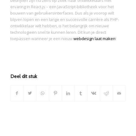
bedrijven zijn nu zelfs op zoek naar ontwikkelaars met
ervaring in React.js – een JavaScript-bibliotheek voor het
bouwen van gebruikersinterfaces. Dus als je voorop wilt
blijven lopen en een lange en succesvolle carrière als PHP-
ontwikkelaar wilt hebben, is het belangrijk om nieuwe
technologieën snel te kunnen leren. Dit kun je direct
toepassen wanneer je een nieuw
webdesign laat maken
!
Deel dit stuk