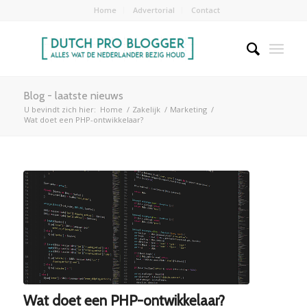
Home
Advertorial
Contact
Blog - laatste nieuws
U bevindt zich hier:
Home
/
Zakelijk
/
Marketing
/
Wat doet een PHP-ontwikkelaar?
Wat doet een PHP-ontwikkelaar?