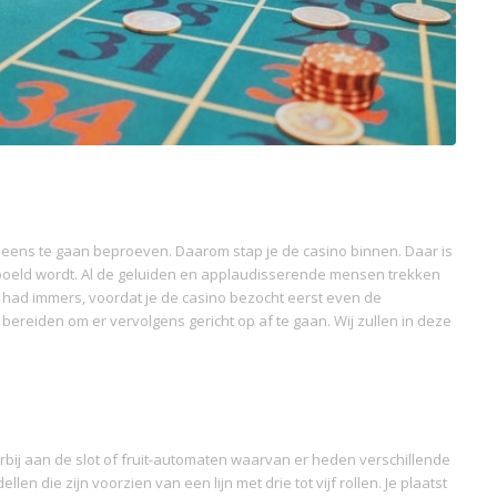
uk eens te gaan beproeven. Daarom stap je de casino binnen. Daar is
oeld wordt. Al de geluiden en applaudisserende mensen trekken
e had immers, voordat je de casino bezocht eerst even de
ereiden om er vervolgens gericht op af te gaan. Wij zullen in deze
bij aan de slot of fruit-automaten waarvan er heden verschillende
en die zijn voorzien van een lijn met drie tot vijf rollen. Je plaatst