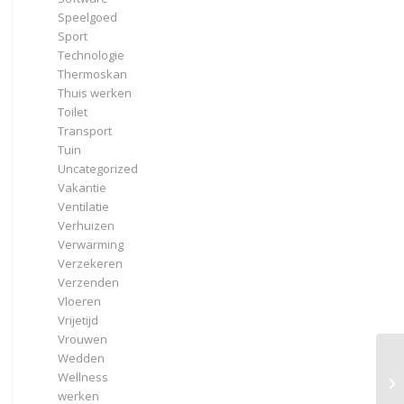
Speelgoed
Sport
Technologie
Thermoskan
Thuis werken
Toilet
Transport
Tuin
Uncategorized
Vakantie
Ventilatie
Verhuizen
Verwarming
Verzekeren
Verzenden
Vloeren
Vrijetijd
Vrouwen
Wedden
Wellness
werken