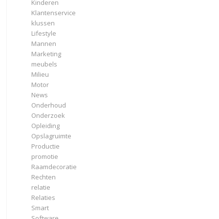
Kinderen
Klantenservice
klussen
Lifestyle
Mannen
Marketing
meubels
Milieu
Motor
News
Onderhoud
Onderzoek
Opleiding
Opslagruimte
Productie
promotie
Raamdecoratie
Rechten
relatie
Relaties
Smart
Software