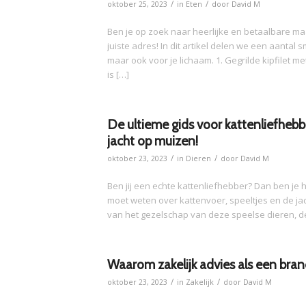
/
/
oktober 25, 2023
in
Eten
door
David M
Ben je op zoek naar heerlijke en betaalbare maa
juiste adres! In dit artikel delen we een aantal
maar ook voor je lichaam. 1. Gegrilde kipfilet
is […]
De ultieme gids voor kattenliefhebbe
jacht op muizen!
/
/
oktober 23, 2023
in
Dieren
door
David M
Ben jij een echte kattenliefhebber? Dan ben je hi
moet weten over kattenvoer, speeltjes en de jac
van het gezelschap van deze speelse dieren, de
Waarom zakelijk advies als een bran
/
/
oktober 23, 2023
in
Zakelijk
door
David M