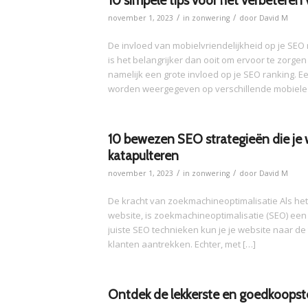
10 simpele tips voor het verbeteren
/
/
november 1, 2023
in
zonwering
door
David M
De invloed van mobielvriendelijkheid op je SEO
is het belangrijker dan ooit om ervoor te zorgen 
namelijk een grote invloed op je SEO ranking. E
worden weergegeven op verschillende mobiele 
10 bewezen SEO strategieën die je 
katapulteren
/
/
november 1, 2023
in
zonwering
door
David M
De kracht van zoekmachineoptimalisatie Als het
website, is zoekmachineoptimalisatie (SEO) een 
juiste SEO technieken kun je je website naar d
klanten aantrekken. Echter, met […]
Ontdek de lekkerste en goedkoopst