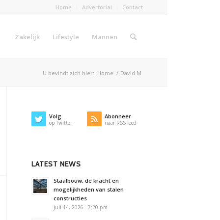
Home
Advertorial
Contact
Zakelijk
Lifestyle
Mannen
U bevindt zich hier:
Home
/
David M
Volg
Abonneer
op Twitter
naar RSS feed
LATEST NEWS
Staalbouw, de kracht en
mogelijkheden van stalen
constructies
juli 14, 2026 - 7:20 pm