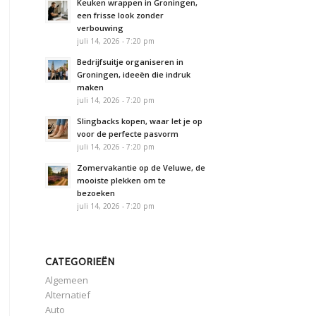
Keuken wrappen in Groningen,
een frisse look zonder
verbouwing
juli 14, 2026 - 7:20 pm
Bedrijfsuitje organiseren in
Groningen, ideeën die indruk
maken
juli 14, 2026 - 7:20 pm
Slingbacks kopen, waar let je op
voor de perfecte pasvorm
juli 14, 2026 - 7:20 pm
Zomervakantie op de Veluwe, de
mooiste plekken om te
bezoeken
juli 14, 2026 - 7:20 pm
CATEGORIEËN
Algemeen
Alternatief
Auto