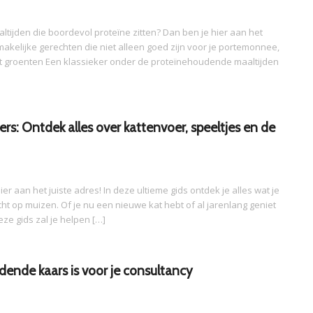
ltijden die boordevol proteïne zitten? Dan ben je hier aan het
 smakelijke gerechten die niet alleen goed zijn voor je portemonnee,
 met groenten Een klassieker onder de proteïnehoudende maaltijden
rs: Ontdek alles over kattenvoer, speeltjes en de
er aan het juiste adres! In deze ultieme gids ontdek je alles wat je
ht op muizen. Of je nu een nieuwe kat hebt of al jarenlang geniet
ze gids zal je helpen […]
dende kaars is voor je consultancy