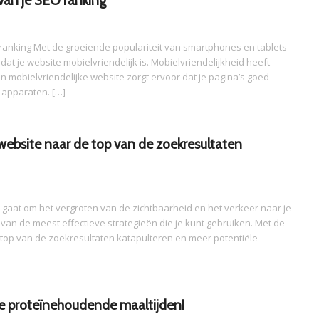
 van je SEO ranking
 ranking Met de groeiende populariteit van smartphones en tablets
dat je website mobielvriendelijk is. Mobielvriendelijkheid heeft
en mobielvriendelijke website zorgt ervoor dat je pagina’s goed
apparaten. […]
website naar de top van de zoekresultaten
 gaat om het vergroten van de zichtbaarheid en het verkeer naar je
van de meest effectieve strategieën die je kunt gebruiken. Met de
e top van de zoekresultaten katapulteren en meer potentiële
e proteïnehoudende maaltijden!