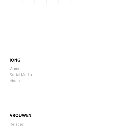
JONG
Games
Social Media
Video
VROUWEN
Relaties