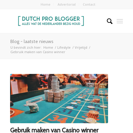
Home
Advertorial
Contact
Blog - laatste nieuws
U bevindt zich hier:
Home
/
Lifestyle
/
Vrijetijd
/
Gebruik maken van Casino winner
Gebruik maken van Casino winner