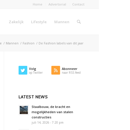
Home
Advertorial
Contact
Zakelijk
Lifestyle
Mannen
e
/
Mannen
/
Fashion
/
De Fashion labels van dit jaar
Volg
Abonneer
op Twitter
naar RSS feed
LATEST NEWS
Staalbouw, de kracht en
mogelijkheden van stalen
constructies
juli 14, 2026 - 7:20 pm