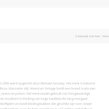
U bevindt zich hier:
Hom
in 2005 werd opgericht door Michael Azoulay. Het merk is bekend
dloze, klassieke stijl. American Vintage biedt een breed scala aan
en, jeans en jurken. Het merk maakt gebruik van hoogwaardige
t resulteert in kleding van hoge kwaliteit die lang meegaat.
leeftijden en biedt kledingstukken die geschikt zijn voor zowel
eft winkels over de hele wereld en is ook online verkrijgbaar.