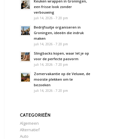
Keuken wrappen in Groningen,
een frisse look zonder
verbouwing
juli 14, 2026 - 7:20 pm
Bedrijfsuitje organiseren in
Groningen, ideeën die indruk
maken
juli 14, 2026 - 7:20 pm
Slingbacks kopen, waar let je op
voor de perfecte pasvorm
juli 14, 2026 - 7:20 pm
Zomervakantie op de Veluwe, de
mooiste plekken om te
bezoeken
juli 14, 2026 - 7:20 pm
CATEGORIEËN
Algemeen
Alternatief
Auto