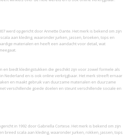
007 werd opgericht door Annette Dante. Het merk is bekend om zijn
d scala aan kleding, waaronder jurken, jassen, broeken, tops en
ardige materialen en heeft een aandacht voor detail, wat
g meegaat.
en en biedt kledingstukken die geschikt zijn voor zowel formele als
n Nederland en is ook online verkrijgbaar. Het merk streeft ernaar
 maken en maakt gebruik van duurzame materialen en duurzame
et verschillende goede doelen en steunt verschillende sociale en
pgericht in 1992 door Gabriella Cortese. Het merk is bekend om zijn
en breed scala aan kleding, waaronder jurken, rokken, jassen, tops