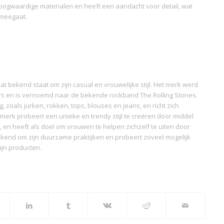
hoogwaardige materialen en heeft een aandacht voor detail, wat
g meegaat.
 bekend staat om zijn casual en vrouwelijke stijl. Het merk werd
ers en is vernoemd naar de bekende rockband The Rolling Stones.
 zoals jurken, rokken, tops, blouses en jeans, en richt zich
 merk probeert een unieke en trendy stijl te creëren door middel
, en heeft als doel om vrouwen te helpen zichzelf te uiten door
ekend om zijn duurzame praktijken en probeert zoveel mogelijk
ijn producten.