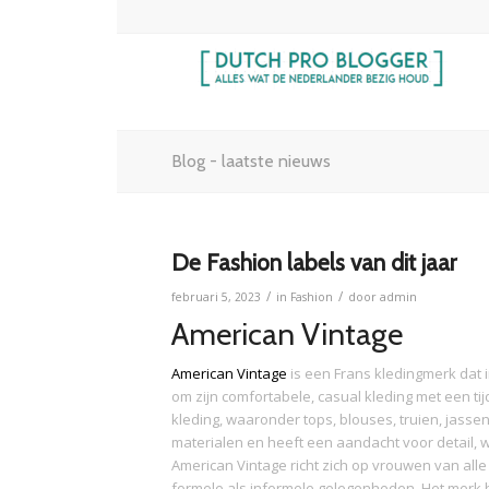
Blog - laatste nieuws
De Fashion labels van dit jaar
/
/
februari 5, 2023
in
Fashion
door
admin
American Vintage
American Vintage
is een Frans kledingmerk dat 
om zijn comfortabele, casual kleding met een tij
kleding, waaronder tops, blouses, truien, jass
materialen en heeft een aandacht voor detail, wa
American Vintage richt zich op vrouwen van alle 
formele als informele gelegenheden. Het merk he