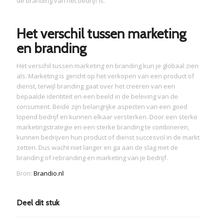
de branding van het bedrijf is.
Het verschil tussen marketing
en branding
Het verschil tussen marketing en branding kun je globaal zien
als: Marketing is gericht op het verkopen van een product of
dienst, terwijl branding gaat over het creëren van een
bepaalde identiteit en een beeld in de beleving van de
consument. Beide zijn belangrijke aspecten van een goed
lopend bedrijf en kunnen elkaar versterken. Door een sterke
marketingstrategie en een sterke branding te combineren,
kunnen bedrijven hun product of dienst succesvol in de markt
zetten. Dus wacht niet langer en ga aan de slag met de
branding of rebranding en marketing van je bedrijf.
Bron:
Brandio.nl
Deel dit stuk