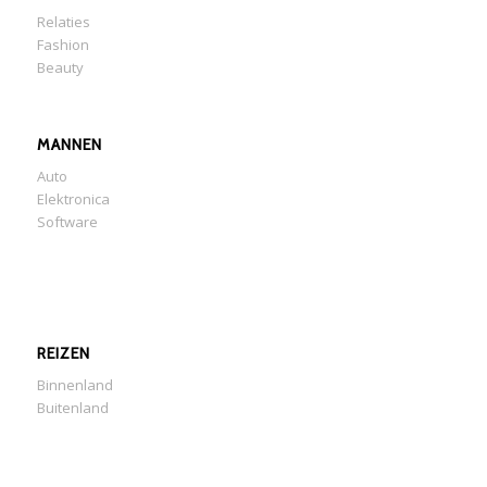
Relaties
Fashion
Beauty
MANNEN
Auto
Elektronica
Software
REIZEN
Binnenland
Buitenland