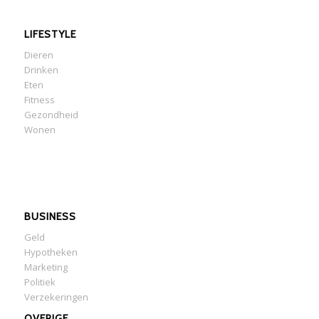
LIFESTYLE
Dieren
Drinken
Eten
Fitness
Gezondheid
Wonen
BUSINESS
Geld
Hypotheken
Marketing
Politiek
Verzekeringen
OVERIGE