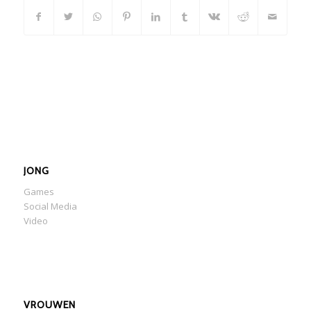
JONG
Games
Social Media
Video
VROUWEN