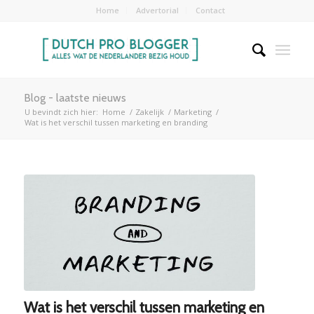
Home
Advertorial
Contact
Blog - laatste nieuws
U bevindt zich hier:
Home
/
Zakelijk
/
Marketing
/
Wat is het verschil tussen marketing en branding
Wat is het verschil tussen marketing en