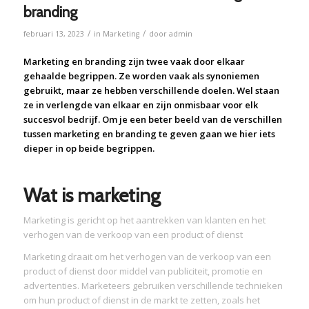
branding
/
/
februari 13, 2023
in
Marketing
door
admin
Marketing en branding zijn twee vaak door elkaar
gehaalde begrippen. Ze worden vaak als synoniemen
gebruikt, maar ze hebben verschillende doelen. Wel staan
ze in verlengde van elkaar en zijn onmisbaar voor elk
succesvol bedrijf. Om je een beter beeld van de verschillen
tussen marketing en branding te geven gaan we hier iets
dieper in op beide begrippen.
Wat is marketing
Marketing is gericht op het aantrekken van klanten en het
verhogen van de verkoop van een product of dienst
Marketing draait om het verhogen van de verkoop van een
product of dienst door middel van publiciteit, promotie en
advertenties. Marketeers gebruiken verschillende technieken
om hun product of dienst in de markt te zetten, zoals het